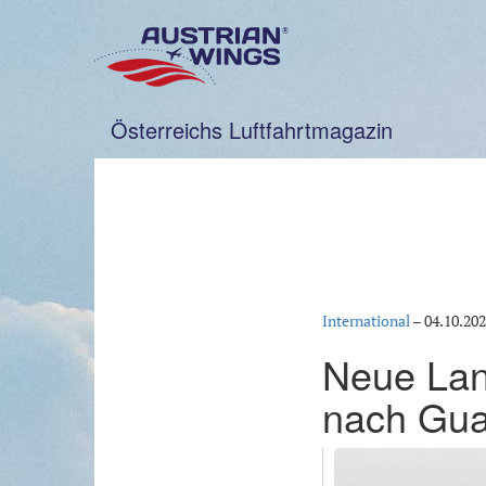
Zum
Inhalt
springen
Österreichs Luftfahrtmagazin
International
–
04.10.20
Neue Lang
nach Gu