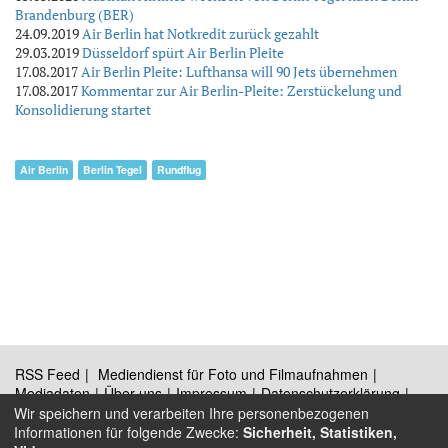
Brandenburg (BER)
24.09.2019
Air Berlin hat Notkredit zurück gezahlt
29.03.2019
Düsseldorf spürt Air Berlin Pleite
17.08.2017
Air Berlin Pleite: Lufthansa will 90 Jets übernehmen
17.08.2017
Kommentar zur Air Berlin-Pleite: Zerstückelung und
Konsolidierung startet
Air Berlin
Berlin Tegel
Rundflug
RSS Feed
Mediendienst für Foto und Filmaufnahmen
Mediadaten
Über uns
Impressum
Datenschutzerklärung
Kontakt
Wir speichern und verarbeiten Ihre personenbezogenen
Informationen für folgende Zwecke:
Sicherheit, Statistiken,