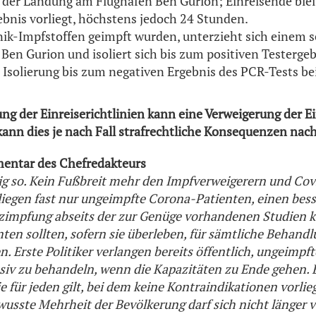
 der Landung am Flughafen Ben Gurion; Einreisende bleibe
ebnis vorliegt, höchstens jedoch 24 Stunden.
ik-Impfstoffen geimpft wurden, unterzieht sich einem s
Ben Gurion und isoliert sich bis zum positiven Testergeb
r Isolierung bis zum negativen Ergebnis des PCR-Tests b
ng der Einreiserichtlinien kann eine Verweigerung der Ei
nn dies je nach Fall strafrechtliche Konsequenzen nach
entar des Chefredakteurs
htig so. Kein Fußbreit mehr den Impfverweigerern und Cov
liegen fast nur ungeimpfte Corona-Patienten, einen bess
zimpfung abseits der zur Genüge vorhandenen Studien ka
nten sollten, sofern sie überleben, für sämtliche Behand
Erste Politiker verlangen bereits öffentlich, ungeimpft
siv zu behandeln, wenn die Kapazitäten zu Ende gehen. 
ie für jeden gilt, bei dem keine Kontraindikationen vorlie
sste Mehrheit der Bevölkerung darf sich nicht länger 