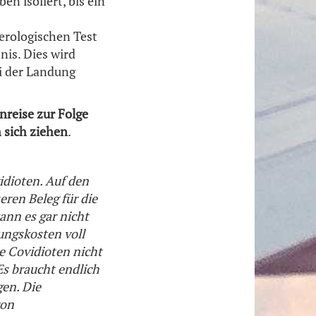
n isoliert, bis ein
erologischen Test
nis. Dies wird
ei der Landung
nreise zur Folge
 sich ziehen
.
idioten. Auf den
eren Beleg für die
nn es gar nicht
lungskosten voll
e Covidioten nicht
Es braucht endlich
gen. Die
von