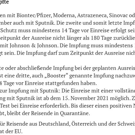
pfte
n mit Biontec/Pfizer, Moderna, Astrazeneca, Sinovac o
ber auch mit Sputnik. Die zweite und somit letzte Im
 Schutz muss mindestens 14 Tage vor Einreise erfolgt se
eitpunkt der Ausreise nicht länger als 180 Tage zurückli
 mit Johnson & Johnson. Die Impfung muss mindestens 
gt sein. Die Impfung darf zum Zeitpunkt der Ausreise nic
ite oder abschließende Impfung bei der geplanten Ausrei
ist eine dritte, auch „Booster“ genannte Impfung nachzu
 Tage vor Einreise stattgefunden haben.
 zur Impfung mit Sputnik: Die Einreise mit einer vollstä
g mit Sputnik ist ab dem 15. November 2021 möglich. Zu
Test bei Einreise erforderlich. Bis dieser einen positive
bt, bleibt der Reisende in Quarantäne.
ür Reisende aus Deutschland, Österreich und der Schweiz 
at der EU.