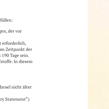
füllen:
en, der vor
 erforderlich,
um Zeitpunkt der
s 190 Tage sein.
stoffe. In diesem
srael nicht älter
try Statement“)