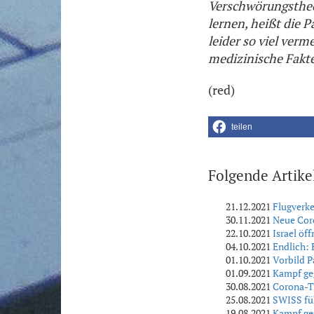
Verschwörungstheor
lernen, heißt die P
leider so viel verm
medizinische Fakte
(red)
teilen
Folgende Artike
21.12.2021
Flugverke
30.11.2021
Neue Coro
22.10.2021
Israel öf
04.10.2021
Endlich: 
01.10.2021
Vorbild P
01.09.2021
Kampf geg
30.08.2021
Corona-Tr
25.08.2021
SWISS fü
19.08.2021
Kampf geg