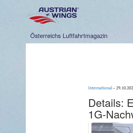
Zum
Inhalt
springen
Österreichs Luftfahrtmagazin
International
–
29.10.20
Details: 
1G-Nach