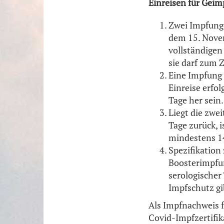
Einreisen für Geim
Zwei Impfunge
dem 15. Novem
vollständigen
sie darf zum Z
Eine Impfung
Einreise erfol
Tage her sein.
Liegt die zwe
Tage zurück, 
mindestens 14
Spezifikation
Boosterimpfun
serologischer 
Impfschutz gi
Als Impfnachweis f
Covid-Impfzertifik