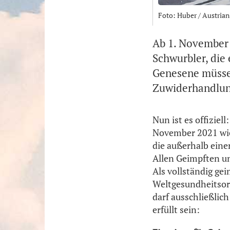
Foto: Huber / Austria
Ab 1. November 
Schwurbler, die
Genesene müsse
Zuwiderhandlun
Nun ist es offiziel
November 2021 wie
die außerhalb ein
Allen Geimpften u
Als vollständig ge
Weltgesundheitsor
darf ausschließlic
erfüllt sein: