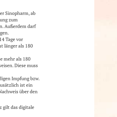
der Sinopharm, ab
pfung zum
in. Außerdem darf
egen.
14 Tage vor
ht länger als 180
se mehr als 180
weisen. Diese muss
ndigen Impfung bzw.
sätzlich ist ein
n Nachweis über den
gilt das digitale