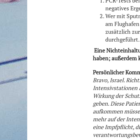
PCR-Tests bei
negatives Erg
Wer mit Sputn
am Flughafen 
zusätzlich zu
durchgeführt.
Eine Nichteinhaltu
haben; außerdem ka
Persönlicher Komm
Bravo, Israel. Ric
Intensivstationen 
Wirkung der Schut
geben. Diese Patie
aufkommen müssen. 
mehr auf der Inten
eine Impfpflicht, d
verantwortungsbewu