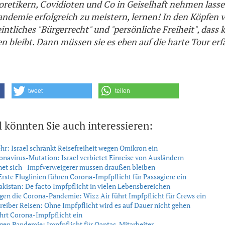
etikern, Covidioten und Co in Geiselhaft nehmen lassen
andemie erfolgreich zu meistern, lernen! In den Köpfen v
eintliches "Bürgerrecht" und "persönliche Freiheit", dass 
n bleibt. Dann müssen sie es eben auf die harte Tour erf
tweet
teilen
l könnten Sie auch interessieren:
hr: Israel schränkt Reisefreiheit wegen Omikron ein
navirus-Mutation: Israel verbietet Einreise von Ausländern
fnet sich - Impfverweigerer müssen draußen bleiben
Erste Fluglinien führen Corona-Impfpflicht für Passagiere ein
akistan: De facto Impfpflicht in vielen Lebensbereichen
en die Corona-Pandemie: Wizz Air führt Impfpflicht für Crews ein
eiber Reisen: Ohne Impfpflicht wird es auf Dauer nicht gehen
hrt Corona-Impfpflicht ein
en Pandemie: Impfpflicht für Qantas-Mitarbeiter