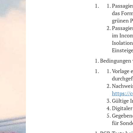
Passagier
das Form
grünen P
Passagier
im Incom
Isolatio
Einsteig
Bedingungen 
Vorlage 
durchgef
Nachweis
https://c
Gültige 
Digitale
Gegebene
für Sond