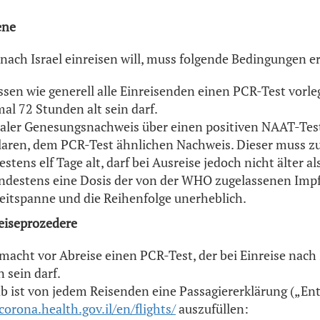
ene
nach Israel einreisen will, muss folgende Bedingungen er
en wie generell alle Einreisenden einen PCR-Test vorleg
al 72 Stunden alt sein darf.
gitaler Genesungsnachweis über einen positiven NAAT-Test
aren, dem PCR-Test ähnlichen Nachweis. Dieser muss z
stens elf Tage alt, darf bei Ausreise jedoch nicht älter al
ndestens eine Dosis der von der WHO zugelassenen Impf
 Zeitspanne und die Reihenfolge unerheblich.
eiseprozedere
acht vor Abreise einen PCR-Test, der bei Einreise nach I
 sein darf.
ab ist von jedem Reisenden eine Passagiererklärung („En
corona.health.gov.il/en/flights/
auszufüllen: