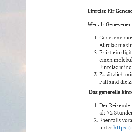
Einreise für Genes
Wer als Genesener 
Genesene müss
Abreise maxim
Es ist ein di
einen molekul
Einreise minde
Zusätzlich mi
Fall sind die
Das generelle Einr
Der Reisende m
als 72 Stunden
Ebenfalls vor
unter
https://