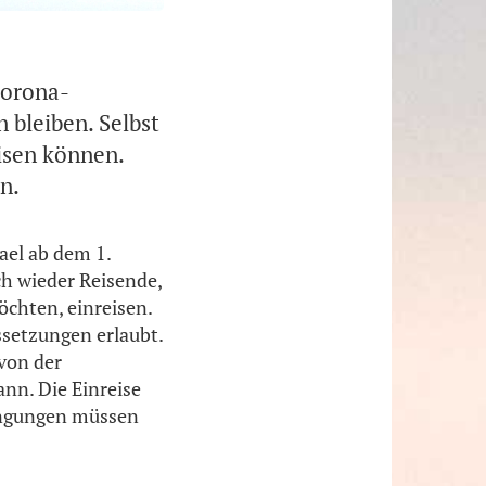
Corona-
 bleiben. Selbst
isen können.
n.
rael ab dem 1.
h wieder Reisende,
chten, einreisen.
setzungen erlaubt.
 von der
nn. Die Einreise
dingungen müssen