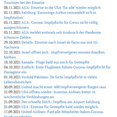
Touristen bei der Einreise
08.11.2021
AUA: Einreise in die USA "für alle" wieder möglich
05.11.2021
Salzburg: Eurowings-Airbus verwandelt sich in
Impfstation
03.11.2021
AUA: Corona-Impfpflicht für Crews nicht völlig
ausgeschlossen
03.11.2021
AUA meldet erstmals seit Ausbruch der Pandemie
schwarze Zahlen
29.10.2021
Details: Einreise nach Israel de facto nur mit 1G-
Nachweis
22.10.2021
Israel öffnet sich - Impfverweigerer müssen draußen
bleiben
18.10.2021
Kanada - Flüge bald nur noch für Geimpfte
04.10.2021
Endlich: Erste Fluglinien führen Corona-Impfpflicht für
Passagiere ein
01.10.2021
Vorbild Pakistan: De facto Impfpflicht in vielen
Lebensbereichen
30.09.2021
United macht ernst: 600 Impfverweigerer fliegen raus
21.09.2021
USA öffnen wieder: Austrian Airlines bietet 16
wöchentliche Verbindungen an
21.09.2021
Der schnelle Stich - Impfbus am Airport Salzburg
21.09.2021
USA: Einreise für Geimpfte bald wieder möglich
17.09.2021
United Airlines: Fast alle Mitarbeiter haben Corona-
Impfung erhalten