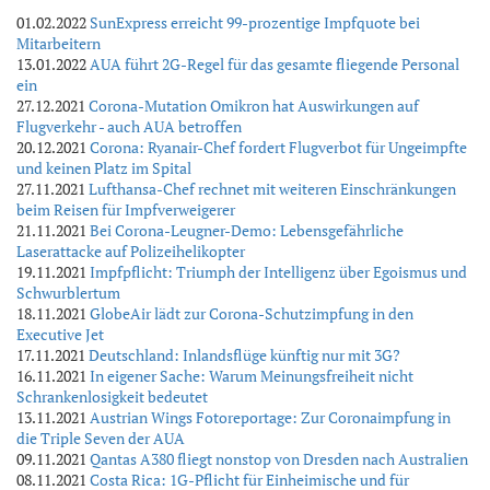
01.02.2022
SunExpress erreicht 99-prozentige Impfquote bei
Mitarbeitern
13.01.2022
AUA führt 2G-Regel für das gesamte fliegende Personal
ein
27.12.2021
Corona-Mutation Omikron hat Auswirkungen auf
Flugverkehr - auch AUA betroffen
20.12.2021
Corona: Ryanair-Chef fordert Flugverbot für Ungeimpfte
und keinen Platz im Spital
27.11.2021
Lufthansa-Chef rechnet mit weiteren Einschränkungen
beim Reisen für Impfverweigerer
21.11.2021
Bei Corona-Leugner-Demo: Lebensgefährliche
Laserattacke auf Polizeihelikopter
19.11.2021
Impfpflicht: Triumph der Intelligenz über Egoismus und
Schwurblertum
18.11.2021
GlobeAir lädt zur Corona-Schutzimpfung in den
Executive Jet
17.11.2021
Deutschland: Inlandsflüge künftig nur mit 3G?
16.11.2021
In eigener Sache: Warum Meinungsfreiheit nicht
Schrankenlosigkeit bedeutet
13.11.2021
Austrian Wings Fotoreportage: Zur Coronaimpfung in
die Triple Seven der AUA
09.11.2021
Qantas A380 fliegt nonstop von Dresden nach Australien
08.11.2021
Costa Rica: 1G-Pflicht für Einheimische und für