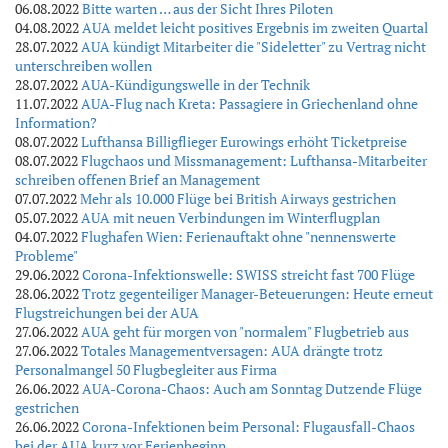
06.08.2022
Bitte warten … aus der Sicht Ihres Piloten
04.08.2022
AUA meldet leicht positives Ergebnis im zweiten Quartal
28.07.2022
AUA kündigt Mitarbeiter die "Sideletter" zu Vertrag nicht
unterschreiben wollen
28.07.2022
AUA-Kündigungswelle in der Technik
11.07.2022
AUA-Flug nach Kreta: Passagiere in Griechenland ohne
Information?
08.07.2022
Lufthansa Billigflieger Eurowings erhöht Ticketpreise
08.07.2022
Flugchaos und Missmanagement: Lufthansa-Mitarbeiter
schreiben offenen Brief an Management
07.07.2022
Mehr als 10.000 Flüge bei British Airways gestrichen
05.07.2022
AUA mit neuen Verbindungen im Winterflugplan
04.07.2022
Flughafen Wien: Ferienauftakt ohne "nennenswerte
Probleme"
29.06.2022
Corona-Infektionswelle: SWISS streicht fast 700 Flüge
28.06.2022
Trotz gegenteiliger Manager-Beteuerungen: Heute erneut
Flugstreichungen bei der AUA
27.06.2022
AUA geht für morgen von "normalem" Flugbetrieb aus
27.06.2022
Totales Managementversagen: AUA drängte trotz
Personalmangel 50 Flugbegleiter aus Firma
26.06.2022
AUA-Corona-Chaos: Auch am Sonntag Dutzende Flüge
gestrichen
26.06.2022
Corona-Infektionen beim Personal: Flugausfall-Chaos
bei der AUA kurz vor Ferienbeginn