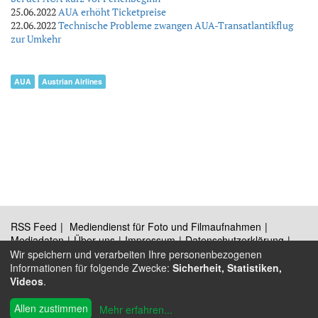
25.06.2022
AUA erhöht Ticketpreise
22.06.2022
Technische Probleme zwangen AUA-Transatlantikflug
zur Umkehr
AUA
Austrian Airlines
RSS Feed
Mediendienst für Foto und Filmaufnahmen
Mediadaten
Über uns
Impressum
Datenschutzerklärung
Kontakt
Wir speichern und verarbeiten Ihre personenbezogenen
Informationen für folgende Zwecke:
Sicherheit, Statistiken,
Videos
.
®
Allen zustimmen
© 2009 - 2026 Austrian Wings
Mehr erfahren
...