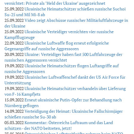
vernichtet: Private als "Held der Ukraine" ausgezeichnet
25.09.2022
Ukrainische Heimatschützer schießen russische Suchoi
Su-25 und Mil Mi-8 ab
25.09.2022
Video zeigt Abschüsse russischer Militärluftfahrzeuge in
der Ukraine
25.09.2022
Ukrainische Verteidiger vernichten vier russische
Kampfflugzeuge
22.09.2022
Ukrainische Luftwaffe flog erneut erfolgreiche
Gegenangriffe auf russische Aggressoren
20.09.2022
Ukraine: Verteidiger haben fast 500 Luftfahrzeuge der
russischen Aggressoren vernichtet
19.09.2022
Ukrainische Heimatschützer flogen Luftangriffe auf
russische Aggressoren
19.09.2022
Ukrainischer Luftwaffenchef dankt der US Air Force für
Unterstützung
19.09.2022
Ukrainische Heimatschützer verhandeln über Lieferung
von F-16 Kampfjets
15.09.2022
Erneut ukrainische Putin-Opfer zur Behandlung nach
Nürnberg geflogen
14.09.2022
Verteidigung der Heimat: Ukrainische Fallschirmjäger
schießen russische Su-30 ab
05.03.2022
Kommentar: Österreichs Luftraum und das Land
schützen - der NATO beitreten, jetzt!
23.05.2018
Österreichischen Luftstreitkräfte nehmen beim NATO-