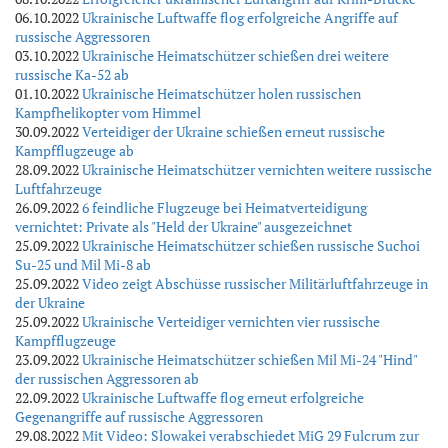
06.10.2022
Ukrainische Luftwaffe flog erfolgreiche Angriffe auf
russische Aggressoren
03.10.2022
Ukrainische Heimatschützer schießen drei weitere
russische Ka-52 ab
01.10.2022
Ukrainische Heimatschützer holen russischen
Kampfhelikopter vom Himmel
30.09.2022
Verteidiger der Ukraine schießen erneut russische
Kampfflugzeuge ab
28.09.2022
Ukrainische Heimatschützer vernichten weitere russische
Luftfahrzeuge
26.09.2022
6 feindliche Flugzeuge bei Heimatverteidigung
vernichtet: Private als "Held der Ukraine" ausgezeichnet
25.09.2022
Ukrainische Heimatschützer schießen russische Suchoi
Su-25 und Mil Mi-8 ab
25.09.2022
Video zeigt Abschüsse russischer Militärluftfahrzeuge in
der Ukraine
25.09.2022
Ukrainische Verteidiger vernichten vier russische
Kampfflugzeuge
23.09.2022
Ukrainische Heimatschützer schießen Mil Mi-24 "Hind"
der russischen Aggressoren ab
22.09.2022
Ukrainische Luftwaffe flog erneut erfolgreiche
Gegenangriffe auf russische Aggressoren
29.08.2022
Mit Video: Slowakei verabschiedet MiG 29 Fulcrum zur