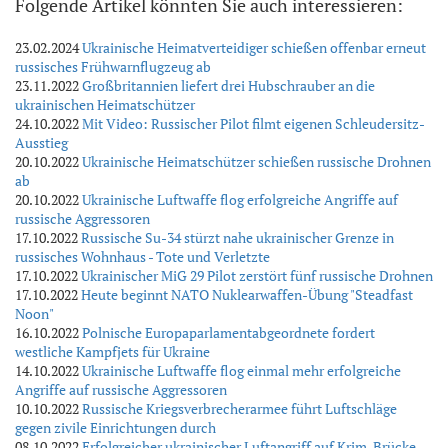
Folgende Artikel könnten Sie auch interessieren:
23.02.2024
Ukrainische Heimatverteidiger schießen offenbar erneut
russisches Frühwarnflugzeug ab
23.11.2022
Großbritannien liefert drei Hubschrauber an die
ukrainischen Heimatschützer
24.10.2022
Mit Video: Russischer Pilot filmt eigenen Schleudersitz-
Ausstieg
20.10.2022
Ukrainische Heimatschützer schießen russische Drohnen
ab
20.10.2022
Ukrainische Luftwaffe flog erfolgreiche Angriffe auf
russische Aggressoren
17.10.2022
Russische Su-34 stürzt nahe ukrainischer Grenze in
russisches Wohnhaus - Tote und Verletzte
17.10.2022
Ukrainischer MiG 29 Pilot zerstört fünf russische Drohnen
17.10.2022
Heute beginnt NATO Nuklearwaffen-Übung "Steadfast
Noon"
16.10.2022
Polnische Europaparlamentabgeordnete fordert
westliche Kampfjets für Ukraine
14.10.2022
Ukrainische Luftwaffe flog einmal mehr erfolgreiche
Angriffe auf russische Aggressoren
10.10.2022
Russische Kriegsverbrecherarmee führt Luftschläge
gegen zivile Einrichtungen durch
08.10.2022
Erfolgreicher ukrainischer Luftangriff auf Krim-Brücke