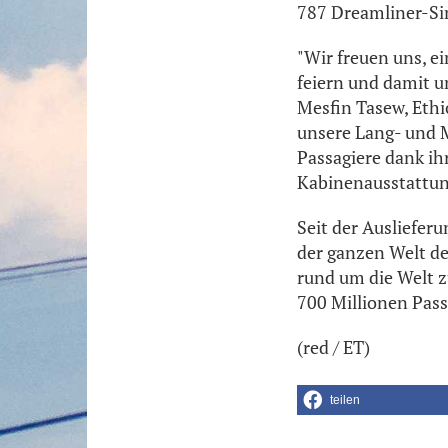
787 Dreamliner-Si
"Wir freuen uns, e
feiern und damit un
Mesfin Tasew, Ethi
unsere Lang- und M
Passagiere dank ih
Kabinenausstattung
Seit der Ausliefer
der ganzen Welt d
rund um die Welt z
700 Millionen Pass
(red / ET)
teilen