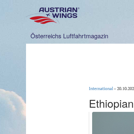
Zum
Inhalt
springen
Österreichs Luftfahrtmagazin
International
–
20.10.20
Ethiopian