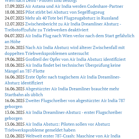
Wien nach Delhi - Piloten sind besorgt
17.09.2025
Air Astana und Air India werden Codeshare-Partner
18.08.2025
Pilot stirbt bei Absturz von Segelflugzeug
24.07.2025
Mehr als 40 Tote bei Flugzeugabsturz in Russland
12.07.2025
Zwischenbericht zu Air India Dreamliner Absturz -
Treibstoffzufuhr zu Triebwerken deaktiviert
04.07.2025
Air India Flug nach Wien verlor nach dem Start gefährlich
an Höhe
21.06.2025
Nach Air India Absturz wird älterer Zwischenfall mit
doppelten Triebwerksproblemen untersucht
19.06.2025
Großteil der Opfer von Air India Absturz identifiziert
18.06.2025
Air India findet bei technischer Überprüfung keine
Mängel an 787-Flotte
16.06.2025
Erste Opfer nach tragischem Air India Dreamliner-
Absturz identifiziert
16.06.2025
Abgestürzter Air India Dreamliner brauchte mehr
Startbahn als üblich
16.06.2025
Zweiter Flugschreiber von abgestürzter Air India 787
geborgen
13.06.2025
Air India Dreamliner-Absturz - erster Flugschreiber
geborgen
13.06.2025
Air India Absturz: Piloten sollen vor Absturz
Triebwerksprobleme gemeldet haben
12.06.2025
Weltweit erster 787-Crash: Maschine von Air India