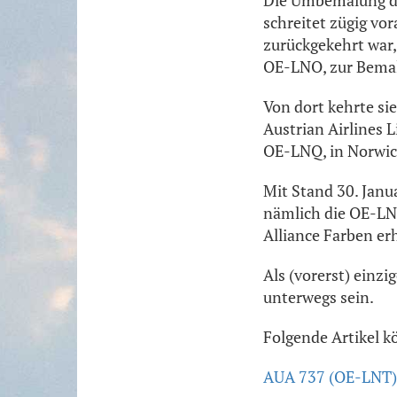
Die Umbemalung de
schreitet zügig vo
zurückgekehrt war,
OE-LNO, zur Bemalu
Von dort kehrte si
Austrian Airlines L
OE-LNQ, in Norwich
Mit Stand 30. Janu
nämlich die OE-LNP
Alliance Farben erh
Als (vorerst) einz
unterwegs sein.
Folgende Artikel k
AUA 737 (OE-LNT) e