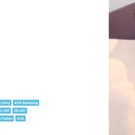
 Livery
AUA Bemalung
E-LNR
OE-LNT
n Farben
AUA