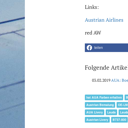
Links:
Austrian Airlines
red AW
teilen
Folgende Artike
03.02.2019
AUA: Boe
hat AUA Farben erhalten
B
Austrian Bemalung
OE-LN
AUA Livery
Lauda
Lauda
Austrian Livery
B737-800