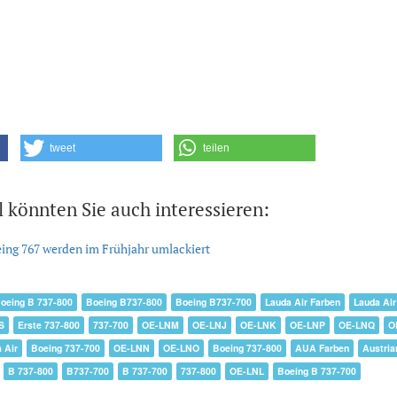
tweet
teilen
l könnten Sie auch interessieren:
ing 767 werden im Frühjahr umlackiert
oeing B 737-800
Boeing B737-800
Boeing B737-700
Lauda Air Farben
Lauda Air
S
Erste 737-800
737-700
OE-LNM
OE-LNJ
OE-LNK
OE-LNP
OE-LNQ
O
 Air
Boeing 737-700
OE-LNN
OE-LNO
Boeing 737-800
AUA Farben
Austria
B 737-800
B737-700
B 737-700
737-800
OE-LNL
Boeing B 737-700