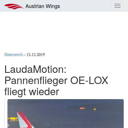
Zum
Austrian Wings
Toggl
Inhalt
navig
springen
Österreich
–
13.12.2019
LaudaMotion:
Pannenflieger OE-LOX
fliegt wieder