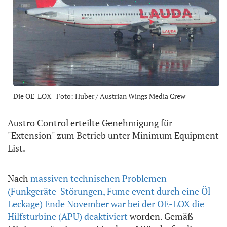
Die OE-LOX - Foto: Huber / Austrian Wings Media Crew
Austro Control erteilte Genehmigung für
"Extension" zum Betrieb unter Minimum Equipment
List.
Nach
massiven technischen Problemen
(Funkgeräte-Störungen, Fume event durch eine Öl-
Leckage) Ende November war bei der OE-LOX die
Hilfsturbine (APU) deaktiviert
worden. Gemäß