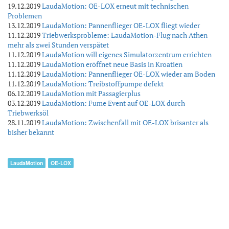
19.12.2019
LaudaMotion: OE-LOX erneut mit technischen
Problemen
13.12.2019
LaudaMotion: Pannenflieger OE-LOX fliegt wieder
11.12.2019
Triebwerksprobleme: LaudaMotion-Flug nach Athen
mehr als zwei Stunden verspätet
11.12.2019
LaudaMotion will eigenes Simulatorzentrum errichten
11.12.2019
LaudaMotion eröffnet neue Basis in Kroatien
11.12.2019
LaudaMotion: Pannenflieger OE-LOX wieder am Boden
11.12.2019
LaudaMotion: Treibstoffpumpe defekt
06.12.2019
LaudaMotion mit Passagierplus
03.12.2019
LaudaMotion: Fume Event auf OE-LOX durch
Triebwerksöl
28.11.2019
LaudaMotion: Zwischenfall mit OE-LOX brisanter als
bisher bekannt
LaudaMotion
OE-LOX