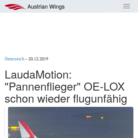
Zum
Austrian Wings
Toggl
Inhalt
navig
springen
Österreich
–
20.12.2019
LaudaMotion:
"Pannenflieger" OE-LOX
schon wieder flugunfähig