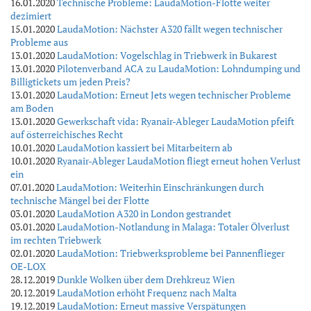
16.01.2020
Technische Probleme: LaudaMotion-Flotte weiter
dezimiert
15.01.2020
LaudaMotion: Nächster A320 fällt wegen technischer
Probleme aus
13.01.2020
LaudaMotion: Vogelschlag in Triebwerk in Bukarest
13.01.2020
Pilotenverband ACA zu LaudaMotion: Lohndumping und
Billigtickets um jeden Preis?
13.01.2020
LaudaMotion: Erneut Jets wegen technischer Probleme
am Boden
13.01.2020
Gewerkschaft vida: Ryanair-Ableger LaudaMotion pfeift
auf österreichisches Recht
10.01.2020
LaudaMotion kassiert bei Mitarbeitern ab
10.01.2020
Ryanair-Ableger LaudaMotion fliegt erneut hohen Verlust
ein
07.01.2020
LaudaMotion: Weiterhin Einschränkungen durch
technische Mängel bei der Flotte
03.01.2020
LaudaMotion A320 in London gestrandet
03.01.2020
LaudaMotion-Notlandung in Malaga: Totaler Ölverlust
im rechten Triebwerk
02.01.2020
LaudaMotion: Triebwerksprobleme bei Pannenflieger
OE-LOX
28.12.2019
Dunkle Wolken über dem Drehkreuz Wien
20.12.2019
LaudaMotion erhöht Frequenz nach Malta
19.12.2019
LaudaMotion: Erneut massive Verspätungen