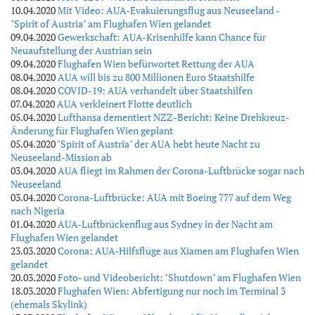
10.04.2020
Mit Video: AUA-Evakuierungsflug aus Neuseeland -
"Spirit of Austria" am Flughafen Wien gelandet
09.04.2020
Gewerkschaft: AUA-Krisenhilfe kann Chance für
Neuaufstellung der Austrian sein
09.04.2020
Flughafen Wien befürwortet Rettung der AUA
08.04.2020
AUA will bis zu 800 Millionen Euro Staatshilfe
08.04.2020
COVID-19: AUA verhandelt über Staatshilfen
07.04.2020
AUA verkleinert Flotte deutlich
05.04.2020
Lufthansa dementiert NZZ-Bericht: Keine Drehkreuz-
Änderung für Flughafen Wien geplant
05.04.2020
"Spirit of Austria" der AUA hebt heute Nacht zu
Neuseeland-Mission ab
03.04.2020
AUA fliegt im Rahmen der Corona-Luftbrücke sogar nach
Neuseeland
03.04.2020
Corona-Luftbrücke: AUA mit Boeing 777 auf dem Weg
nach Nigeria
01.04.2020
AUA-Luftbrückenflug aus Sydney in der Nacht am
Flughafen Wien gelandet
23.03.2020
Corona: AUA-Hilfsflüge aus Xiamen am Flughafen Wien
gelandet
20.03.2020
Foto- und Videobericht: "Shutdown" am Flughafen Wien
18.03.2020
Flughafen Wien: Abfertigung nur noch im Terminal 3
(ehemals Skylink)