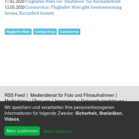
17.03.2020
Flughafen Wien vor "Shutdown" für Normalbetrieb
12.03.2020
Coronavirus: Flughafen Wien gibt Gewinnwarnung
heraus, Kurzarbeit kommt
Flughafen Wien
Corona-Virus
Coronavirus
RSS Feed
Mediendienst für Foto und Filmaufnahmen
Mediadaten
Über uns
Impressum
Datenschutzerklärung
Kontakt
Wir speichern und verarbeiten Ihre personenbezogenen
Informationen für folgende Zwecke:
Sicherheit, Statistiken,
Videos
.
®
© 2009 - 2026 Austrian Wings
Allen zustimmen
Mehr erfahren
...