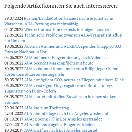
Folgende Artikel könnten Sie auch interessieren:
29.07.2024
Ryanair/LaudaMotion kassiert nächste juristische
Watschen: AUA-Rettung war rechtmäßig
04.01.2023
Wieder Corona-Einreisetests in einigen Ländern
22.06.2022
Technische Probleme zwangen AUA-Transatlantikflug
zur Umkehr
10.06.2022
Austrian Airlines und AURENA spenden knapp 60.000
Euro an Nachbar in Not
03.06.2022
AUA mit neuer Flugverbindung nach Valencia
01.06.2022
AUA beendet Maskenpflicht mit heute
30.05.2022
AUA verkommt immer mehr zum Billigflieger: Keine
kostenlose Sitzreservierung mehr
30.05.2022
AUA ermöglicht CO2-neutrales Fliegen mit einem Klick
06.05.2022
AUA versteigert Flugzeugsitze und Bord-Trolleys
zugunsten von Putin-Opfern
05.05.2022
AUA startet mit steilen Zuwächsen in einen starken
Sommer
29.04.2022
AUA lud zum Töchtertag
27.01.2022
AUA nimmt Flüge nach Los Angeles wieder auf
01.10.2017
AUA: Boeing 777 in Los Angeles gestrandet
27.04.2017
AUA mit Los Angeles-Flügen zufrieden
10.04.2017
AUA-Erstflug nach Los Angeles gestartet