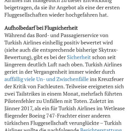
Airlines hat maßgeblich zu dieser Entwicklung
beigetragen, da sie ihr Angebot als eine der ersten
Fluggesellschaften wieder hochgefahren hat.
Aufholbedarf bei Flugsicherheit
Während das Bord- und Passagierservice von
Turkish Airlines einhellig positiv bewertet wird
(siehe auch die entsprechende bisherige Skytrax-
Bewertung), gibt es bei der
Sicherheit
schon seit
längerem deutlich Luft nach oben. Turkish Airlines
geriet in der Vergangenheit immer wieder durch
auffällig viele Un- und Zwischenfälle
ins Kreuzfeuer
der Kritik von Fachleuten. Teilweise ereigneten sich
zwei Tailstrikes in einem Monat, mehrfach führten
Pilotenfehler zu Unfällen mit Toten. Zuletzt im
Jänner 2017, als ein für Turkish Airlines im Wetlease
fliegender Boeing 747-Frachter einer anderen
türkischen Fluggesellschaft verunglückte – Turkish
Airlines wollte die nachfolgende
Berichterstattung