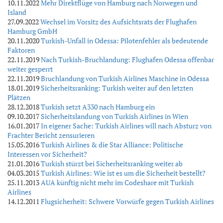
10.11.2022
Mehr Direktflüge von Hamburg nach Norwegen und
Island
27.09.2022
Wechsel im Vorsitz des Aufsichtsrats der Flughafen
Hamburg GmbH
20.11.2020
Turkish-Unfall in Odessa: Pilotenfehler als bedeutende
Faktoren
22.11.2019
Nach Turkish-Bruchlandung: Flughafen Odessa offenbar
weiter gesperrt
22.11.2019
Bruchlandung von Turkish Airlines Maschine in Odessa
18.01.2019
Sicherheitsranking: Turkish weiter auf den letzten
Plätzen
28.12.2018
Turkish setzt A330 nach Hamburg ein
09.10.2017
Sicherheitslandung von Turkish Airlines in Wien
16.01.2017
In eigener Sache: Turkish Airlines will nach Absturz von
Frachter Bericht zensurieren
15.05.2016
Turkish Airlines & die Star Alliance: Politische
Interessen vor Sicherheit?
21.01.2016
Turkish stürzt bei Sicherheitsranking weiter ab
04.03.2015
Turkish Airlines: Wie ist es um die Sicherheit bestellt?
25.11.2013
AUA künftig nicht mehr im Codeshare mit Turkish
Airlines
14.12.2011
Flugsicherheit: Schwere Vorwürfe gegen Turkish Airlines