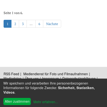
Seite 1 von 6.
1
2
3
…
6
Nächste
RSS Feed
Mediendienst für Foto und Filmaufnahmen
Mediadaten
Über uns
Impressum
Datenschutzerklärung
Kontakt
Wir speichern und verarbeiten Ihre personenbezogenen
Informationen für folgende Zwecke:
Sicherheit, Statistiken,
Videos
.
®
© 2009 - 2026 Austrian Wings
Allen zustimmen
Mehr erfahren
...