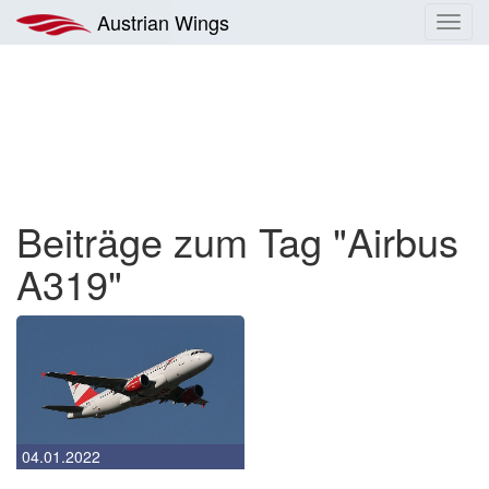
Zum
Austrian Wings
Toggl
Inhalt
navig
springen
Beiträge zum Tag "Airbus
A319"
04.01.2022