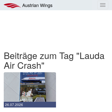
Zum
Austrian Wings
Toggl
Inhalt
navig
springen
Beiträge zum Tag "Lauda
Air Crash"
26.07.2026