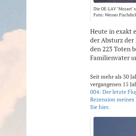
Die OE-LAV "Mozart" s
Foto: Werner Fischdic
Heute in exakt 
der Absturz der
den 223 Toten be
Familienvater u
Seit mehr als 30 J
vergangenen 15 Ja
004: Der letzte Flu
Rezension meines
Sie hier
.