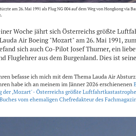
türzte am 26. Mai 1991 als Flug NG 004 auf dem Weg von Hongkong via Ba
k.
einer Woche jährt sich Österreichs größte Luftfa
 Lauda Air Boeing "Mozart" am 26. Mai 1991, zum
fand sich auch Co-Pilot Josef Thurner, ein liebe
nd Fluglehrer aus dem Burgenland. Dies ist sein
ahren befasse ich mich mit dem Thema Lauda Air Absturz,
hren habe ich an meinem im Jänner 2026 erschienenen
g der ,Mozart' - Österreichs größte Luftfahrtkastastrophe
 Buches vom ehemaligen Chefredakteur des Fachmagazi