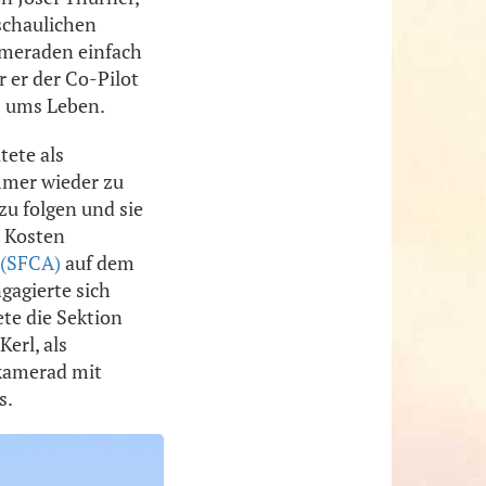
schaulichen
ameraden einfach
r er der Co-Pilot
s ums Leben.
tete als
immer wieder zu
 zu folgen und sie
e Kosten
 (SFCA)
auf dem
gagierte sich
te die Sektion
erl, als
rkamerad mit
s.