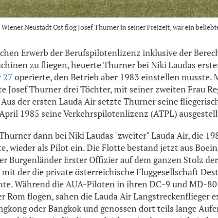
Wiener Neustadt Ost flog Josef Thurner in seiner Freizeit, war ein belieb
chen Erwerb der Berufspilotenlizenz inklusive der Berec
inen zu fliegen, heuerte Thurner bei Niki Laudas erster
 27
operierte, den Betrieb aber 1983 einstellen musste. M
te Josef Thurner drei Töchter, mit seiner zweiten Frau Re
Aus der ersten Lauda Air setzte Thurner seine fliegerisc
April 1985 seine Verkehrspilotenlizenz (ATPL) ausgestell
 Thurner dann bei Niki Laudas "zweiter" Lauda Air, die 19
 wieder als Pilot ein. Die Flotte bestand jetzt aus Boei
er Burgenländer Erster Offizier auf dem ganzen Stolz der
mit der die private österreichische Fluggesellschaft Des
nte. Während die AUA-Piloten in ihren DC-9 und MD-80 
r Rom flogen, sahen die Lauda Air Langstreckenflieger ex
ngkong oder Bangkok und genossen dort teils lange Aufe