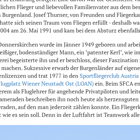
lichen Flieger und liebevollen Familienvater aus dem be
 Burgenland. Josef Thurner, von Freunden und Fliegerk
hatte sich seinen Traum vom Fliegen erfüllt - deshalb wa
 004 am 26. Mai 1991 und kam bei dem Absturz ebenfall
Donnerskirchen wurde im Jänner 1949 geboren und arbei
leißiger, bodenständiger Mann, ein "patenter Kerl", wie 
gerei begeisterte ihn und er beschloss, dieser Faszination
 machen. Sukzessive erwarb der Burgenländer auf eigen
enlizenzen und trat 1977 in den
Sportfliegerclub Austria
Flugplatz Wiener Neustadt Ost (LOAN)
ein. Beim SFCA en
rem als Fluglehrer für angehende Privatpiloten und leite
kameraden beschreiben ihn noch heute als herzensguten K
raden, auf den man jederzeit zählen konnte. Ein Fliege
wie es sein soll. Denn in der Luftfahrt ist Teamwork alle