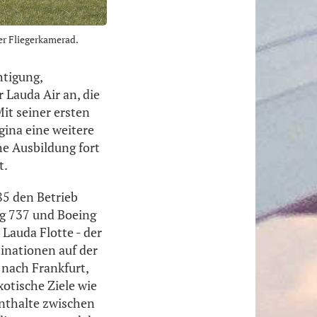
ter Fliegerkamerad.
htigung,
 Lauda Air an, die
it seiner ersten
gina eine weitere
he Ausbildung fort
t.
85 den Betrieb
ng 737 und Boeing
 Lauda Flotte - der
tinationen auf der
nach Frankfurt,
otische Ziele wie
nthalte zwischen