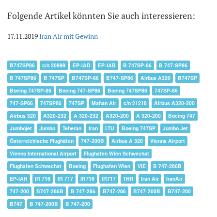
Folgende Artikel könnten Sie auch interessieren:
17.11.2019
Iran Air mit Gewinn
B747SP86
c/n 20999
EP-IAD
EP-IAB
B 747SP-86
B 747-SP86
B 747SP86
B 747SP
B747SP-86
B747-SP86
Airbus A320
B747SP
Boeing 747SP-86
Boeing 747-SP86
Boeing 747SP86
747SP-86
747-SP86
747SP86
747SP
Mahan Air
c/n 21218
Airbus A320-200
Airbus 320
A320-232
A 320-232
A320-200
A 320-200
Boeing 747
Jumbojet
Jumbo
Teheran
Iran
LTU
Boeing 747SP
Jumbo Jet
Österreichische Flughäfen
747-200B
Airbus A 320
Vienna Airport
Vienna International Airport
Flughafen Wien Schwechat
Flughafen Schwechat
Boeing
Flughafen Wien
VIE
B 747-286B
EP-IAH
IR 716
IR 717
IR716
IR717
THR
Iran Air
IranAir
747-200
B747-286B
B 747-286
B747-286
B747-200B
B747-200
B747
B 747-200B
B 747-200