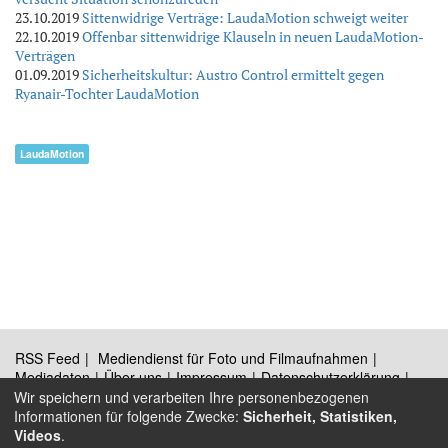
23.10.2019
Sittenwidrige Verträge: LaudaMotion schweigt weiter
22.10.2019
Offenbar sittenwidrige Klauseln in neuen LaudaMotion-
Verträgen
01.09.2019
Sicherheitskultur: Austro Control ermittelt gegen
Ryanair-Tochter LaudaMotion
LaudaMotion
RSS Feed
Mediendienst für Foto und Filmaufnahmen
Mediadaten
Über uns
Impressum
Datenschutzerklärung
Kontakt
Wir speichern und verarbeiten Ihre personenbezogenen
Informationen für folgende Zwecke:
Sicherheit, Statistiken,
Videos
.