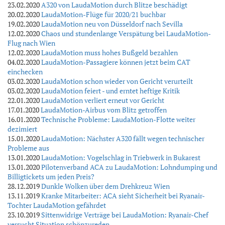
23.02.2020
A320 von LaudaMotion durch Blitze beschädigt
20.02.2020
LaudaMotion-Flüge für 2020/21 buchbar
19.02.2020
LaudaMotion neu von Düsseldorf nach Sevilla
12.02.2020
Chaos und stundenlange Verspätung bei LaudaMotion-
Flug nach Wien
12.02.2020
LaudaMotion muss hohes Bußgeld bezahlen
04.02.2020
LaudaMotion-Passagiere können jetzt beim CAT
einchecken
03.02.2020
LaudaMotion schon wieder von Gericht verurteilt
03.02.2020
LaudaMotion feiert - und erntet heftige Kritik
22.01.2020
LaudaMotion verliert erneut vor Gericht
17.01.2020
LaudaMotion-Airbus vom Blitz getroffen
16.01.2020
Technische Probleme: LaudaMotion-Flotte weiter
dezimiert
15.01.2020
LaudaMotion: Nächster A320 fällt wegen technischer
Probleme aus
13.01.2020
LaudaMotion: Vogelschlag in Triebwerk in Bukarest
13.01.2020
Pilotenverband ACA zu LaudaMotion: Lohndumping und
Billigtickets um jeden Preis?
28.12.2019
Dunkle Wolken über dem Drehkreuz Wien
13.11.2019
Kranke Mitarbeiter: ACA sieht Sicherheit bei Ryanair-
Tochter LaudaMotion gefährdet
23.10.2019
Sittenwidrige Verträge bei LaudaMotion: Ryanair-Chef
versucht Situation schönzureden