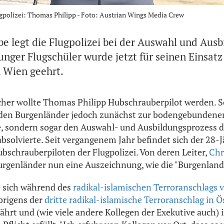
polizei: Thomas Philipp - Foto: Austrian Wings Media Crew
e legt die Flugpolizei bei der Auswahl und Ausb
junger Flugschüler wurde jetzt für seinen Einsa
 Wien geehrt.
cher wollte Thomas Philipp Hubschrauberpilot werden. Se
den Burgenländer jedoch zunächst zur bodengebundenen P
e, sondern sogar den Auswahl- und Ausbildungsprozess 
absolvierte. Seit vergangenem Jahr befindet sich der 28-J
schrauberpiloten der Flugpolizei. Von deren Leiter,
Chr
Burgenländer nun eine Auszeichnung, wie die "Burgenland
e sich während des
radikal-islamischen Terroranschlags 
brigens der
dritte radikal-islamische Terroranschlag in Ö
ährt und (wie viele andere Kollegen der Exekutive auch) 