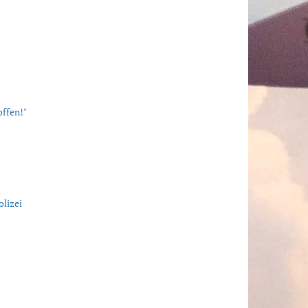
offen!"
lizei