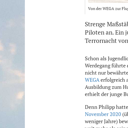
Von der WEGA zur Flug
Strenge Maßstäb
Piloten an. Ein 
Terrornacht von
Schon als Jugendli
Werdegang führte 
nicht nur bewährt
WEGA
erfolgreich 
Ausbildung zum Hub
erhielt der junge 
Denn Philipp hatt
November 2020
(ü
weniger Jahre) bew