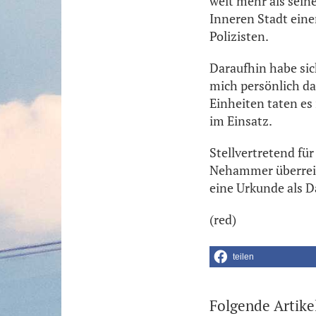
weit mehr als seine
Inneren Stadt eine
Polizisten.
Daraufhin habe sich
mich persönlich daz
Einheiten taten e
im Einsatz.
Stellvertretend fü
Nehammer überreic
eine Urkunde als D
(red)
teilen
Folgende Artike