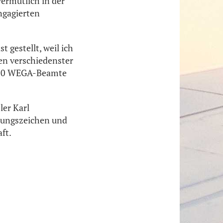
 vermutlich in der
engagierten
 gestellt, weil ich
ten verschiedenster
 150 WEGA-Beamte
ler Karl
nungszeichen und
ft.