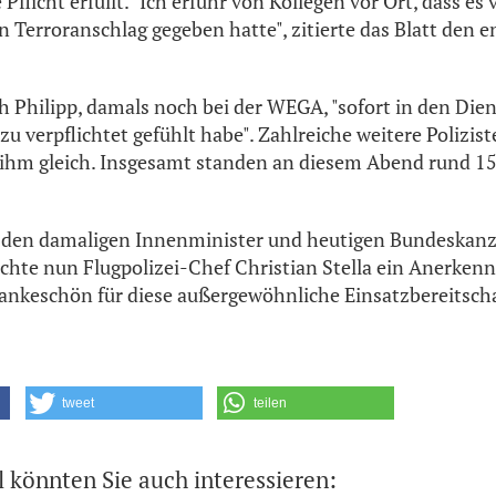
 Pflicht erfüllt. "Ich erfuhr von Kollegen vor Ort, dass es
n Terroranschlag gegeben hatte", zitierte das Blatt den 
 Philipp, damals noch bei der WEGA, "sofort in den Dienst
u verpflichtet gefühlt habe". Zahlreiche weitere Polizis
s ihm gleich. Insgesamt standen an diesem Abend rund
r den damaligen Innenminister und heutigen Bundeskanz
hte nun Flugpolizei-Chef Christian Stella ein Anerken
ankeschön für diese außergewöhnliche Einsatzbereitscha
tweet
teilen
l könnten Sie auch interessieren: