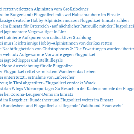
ei rettet verletzten Alpinisten vom Großglockner
nd im Burgenland: Flugpolizei mit zwei Hubschraubern im Einsatz
lässige deutsche Hobby-Alpinisten müssen Flugpolizei-Einsatz zahlen
: Im Einsatz für Österreich - auf nächtlicher Patrouille mit der Flugpolizei
ei jagt mehrere Vergewaltiger in Linz
ei trainierte Aufspüren von radioaktiver Strahlung
ei muss leichtsinnige Hobby-Alpinistinnen von der Rax retten
e Nachtflugbetrieb von Christophorus 2: "Die Erwartungen wurden übertr
r weh tut: Aufgewärmte Vorwürfe gegen Flugpolizei
i jagt Schlepper und stellt Illegale
: Hohe Auszeichnung für die Flugpolizei
er Flugpolizei rettet vermisstem Wanderer das Leben
ei unterstützt Festnahme von Einbrecher
zeug in Tirol abgestürzt - Flugpolizei entdeckt Wrack
trian Wings Videoreportage: Zu Besuch in der Kaderschmiede der Flugpo
zei bei Corona-Leugner-Demo im Einsatz
 im Raxgebiet: Bundesheer und Flugpolizei weiter im Einsatz
: Bundesheer und Flugpolizei als fliegende "Waldbrand-Feuerwehr"