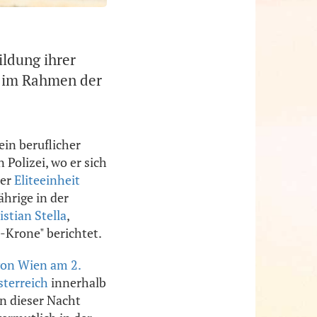
ildung ihrer
tz im Rahmen der
in beruflicher
olizei, wo er sich
der
Eliteeinheit
ährige in der
istian Stella
,
-Krone" berichtet.
von Wien am 2.
sterreich
innerhalb
in dieser Nacht