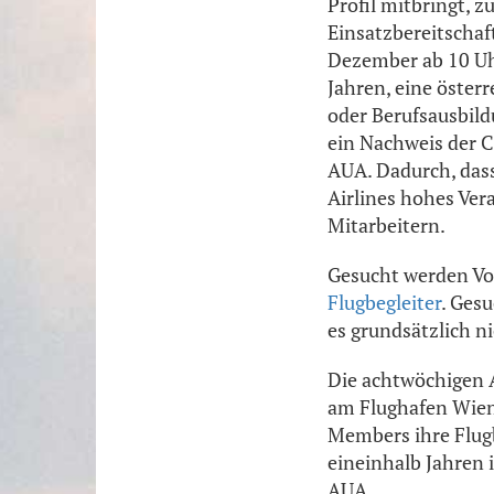
Profil mitbringt, 
Einsatzbereitschaf
Dezember ab 10 Uh
Jahren, eine öster
oder Berufsausbild
ein Nachweis der C
AUA. Dadurch, dass
Airlines hohes Ve
Mitarbeitern.
Gesucht werden Vo
Flugbegleiter
. Ges
es grundsätzlich n
Die achtwöchigen A
am Flughafen Wien
Members ihre Flugb
eineinhalb Jahren 
AUA.