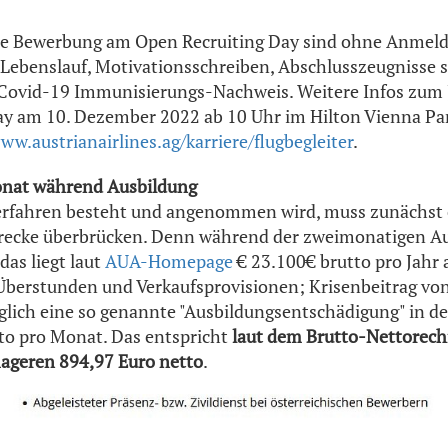
ne Bewerbung am Open Recruiting Day sind ohne Anmeld
Lebenslauf, Motivationsschreiben, Abschlusszeugnisse 
 Covid-19 Immunisierungs-Nachweis. Weitere Infos zum
y am 10. Dezember 2022 ab 10 Uhr im Hilton Vienna Par
ww.austrianairlines.ag/karriere/flugbegleiter
.
onat während Ausbildung
rfahren besteht und angenommen wird, muss zunächst 
trecke überbrücken. Denn während der zweimonatigen Au
das liegt laut
AUA-Homepage
€ 23.100€ brutto pro Jahr a
Überstunden und Verkaufsprovisionen; Krisenbeitrag vo
glich eine so genannte "Ausbildungsentschädigung" in d
to pro Monat. Das entspricht
laut dem Brutto-Nettorech
geren 894,97 Euro netto
.