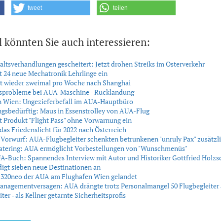
tweet
teilen
l könnten Sie auch interessieren:
tsverhandlungen gescheitert: Jetzt drohen Streiks im Osterverkehr
t 24 neue Mechatronik Lehrlinge ein
gt wieder zweimal pro Woche nach Shanghai
sprobleme bei AUA-Maschine - Rücklandung
n Wien: Ungezieferbefall im AUA-Hauptbüro
gsbedürftig: Maus in Essenstrolley von AUA-Flug
t Produkt "Flight Pass" ohne Vorwarnung ein
das Friedenslicht für 2022 nach Österreich
Vorwurf: AUA-Flugbegleiter schenkten betrunkenen "unruly Pax" zusätzl
atering: AUA ermöglicht Vorbestellungen von "Wunschmenüs"
A-Buch: Spannendes Interview mit Autor und Historiker Gottfried Holz
igt sieben neue Destinationen an
A320neo der AUA am Flughafen Wien gelandet
anagementversagen: AUA drängte trotz Personalmangel 50 Flugbegleiter
ter - als Kellner getarnte Sicherheitsprofis