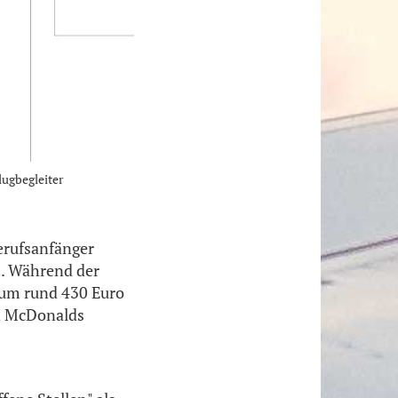
ugbegleiter
erufsanfänger
t. Während der
 um rund 430 Euro
on McDonalds