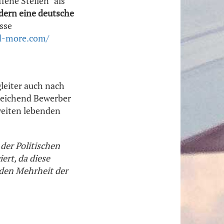
ene Stellen" als
ndern eine deutsche
sse
d-more.com/
eiter auch nach
sreichend Bewerber
weiten lebenden
 der Politischen
ert, da diese
nden Mehrheit der