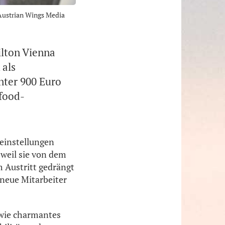
 Austrian Wings Media
ilton Vienna
 als
nter 900 Euro
tfood-
ueinstellungen
weil sie von dem
 Austritt gedrängt
 neue Mitarbeiter
sowie charmantes