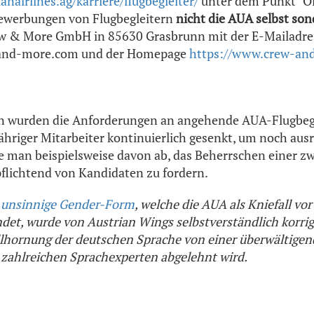
nairlines.ag/karriere/flugbegleiter/
unter dem Punkt "Off
Bewerbungen von Flugbegleitern
nicht die AUA selbst so
 & More GmbH in 85630 Grasbrunn mit der E-Mailadre
and-more.com und der Homepage
https://www.crew-an
n wurden die Anforderungen an angehende AUA-Flugbegl
hriger Mitarbeiter kontinuierlich gesenkt, um noch au
te man beispielsweise davon ab, das Beherrschen einer z
flichtend von Kandidaten zu fordern.
g
unsinnige Gender-Form
, welche die AUA als Kniefall vor
det, wurde von Austrian Wings selbstverständlich korrigi
llhornung der deutschen Sprache von einer überwältige
 zahlreichen Sprachexperten abgelehnt wird.