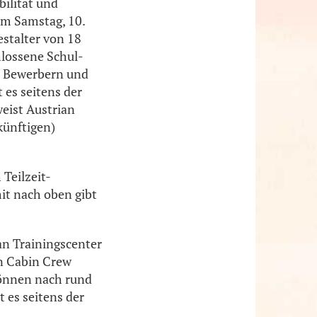
bilität und
am Samstag, 10.
stalter von 18
hlossene Schul-
en Bewerbern und
 es seitens der
weist Austrian
künftigen)
Teilzeit-
it nach oben gibt
an Trainingscenter
n Cabin Crew
können nach rund
 es seitens der