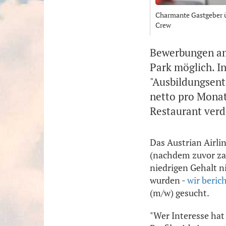
Charmante Gastgeber üb
Crew
Bewerbungen am 
Park möglich. I
"Ausbildungsent
netto pro Monat 
Restaurant verd
Das Austrian Airli
(nachdem zuvor za
niedrigen Gehalt n
wurden -
wir beric
(m/w) gesucht.
"Wer Interesse hat