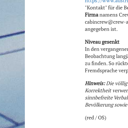
https://www.austria
"Kontakt" für die 
Firma
namens Crew
cabincrew@crew-
angegeben ist.
Niveau gesenkt
In den vergangene
Beobachtung langjä
zu finden. So rück
Fremdsprache verp
Hinweis:
Die völli
Korrektheit verwen
sinnbefreite Verba
Bevölkerung sowie
(red / OS)