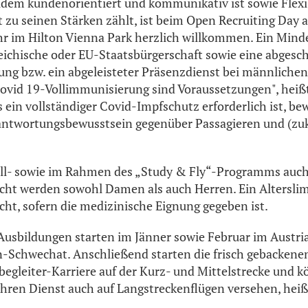
zudem kundenorientiert und kommunikativ ist sowie Flexi
t zu seinen Stärken zählt, ist beim Open Recruiting Day 
r im Hilton Vienna Park herzlich willkommen. Ein Minde
reichische oder EU-Staatsbürgerschaft sowie eine abgesc
ung bzw. ein abgeleisteter Präsenzdienst bei männlich
ovid 19-Vollimmunisierung sind Voraussetzungen", heißt
 ein vollständiger Covid-Impfschutz erforderlich ist, be
rantwortungsbewusstsein gegenüber Passagieren und (zu
ll- sowie im Rahmen des „Study & Fly“-Programms auch 
ucht werden sowohl Damen als auch Herren. Ein Alterslim
icht, sofern die medizinische Eignung gegeben ist.
usbildungen starten im Jänner sowie Februar im Austri
-Schwechat. Anschließend starten die frisch gebackene
egleiter-Karriere auf der Kurz- und Mittelstrecke und 
ihren Dienst auch auf Langstreckenflügen versehen, heißt