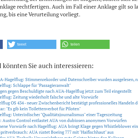
nklage rechtfertigen. Auch im Fall einer Anklage gilt so l
, bis eine Verurteilung vorliegt.
tweet
teilen
l könnten Sie auch interessieren:
A-Hagelflug: Stimmenrekorder und Datenschreiber wurden ausgelesen, ni
flug: Schlappe für "Passagieranwalt"
gen gegen Beschuldigte nach AUA-Hagelflug jetzt zum Teil eingestellt
flug: Zeitung wiederholt falsche und alte Vorwürfe
flug OS 434 - neuer Zwischenbericht bestätigt professionelles Handeln d
: "Es gib kein Toilettenverbot für Piloten"
flug: Unterirdischer "Qualitätsjournalismus" einer Tageszeitung
g: Austro Control entlastet AUA von dubiosen anonymen Vorwürfen
ene Vorwürfe nach Hagelflug: AUA bringt Klage gegen Whistleblower ein
pritverbrauch: AUA rüstet Boeing 777 mit "Haifischhaut" aus
der AUA-Technik: Unverzichtbare gute Geister hinter den Kulissen