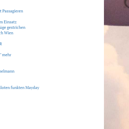
t Passagieren
m Einsatz
üge gestrichen
ch Wien
VR
" mehr
chelmann
iloten funkten Mayday