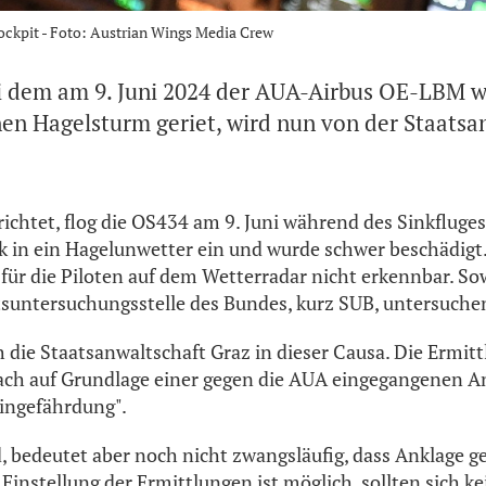
pit - Foto: Austrian Wings Media Crew
bei dem am 9. Juni 2024 der AUA-Airbus OE-LBM 
inen Hagelsturm geriet, wird nun von der Staatsa
richtet, flog die OS434 am 9. Juni während des Sinkfluge
k in ein Hagelunwetter ein und wurde schwer beschädigt
für die Piloten auf dem Wetterradar nicht erkennbar. So
tsuntersuchungsstelle des Bundes, kurz SUB, untersuchen
h die Staatsanwaltschaft Graz in dieser Causa. Die Ermit
h auf Grundlage einer gegen die AUA eingegangenen A
ingefährdung".
d, bedeutet aber noch nicht zwangsläufig, dass Anklage g
Einstellung der Ermittlungen ist möglich, sollten sich k