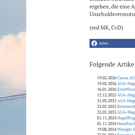
ergeben, die eine A
Unschuldsvermutung
(red MK, CvD)
teilen
Folgende Artike
19.02.2026
Causa AU
19.02.2026
AUA-Hagel
16.01.2026
Ermittlun
12.12.2025
AUA-Hagel
31.03.2025
AUA Hagel
23.02.2025
Kommentar
22.02.2025
AUA-Hagel
01.11.2024
Hagelflu
01.11.2024
Hanebüch
19.08.2024
Weniger S
27.06.2024
Experten 