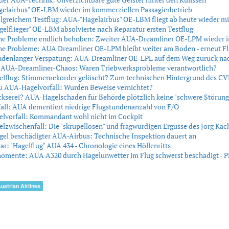
elairbus" OE-LBM wieder im kommerziellen Passagierbetrieb
lgreichem Testflug: AUA-"Hagelairbus" OE-LBM fliegt ab heute wieder mi
elflieger" OE-LBM absolvierte nach Reparatur ersten Testflug
he Probleme endlich behoben: Zweiter AUA-Dreamliner OE-LPM wieder i
e Probleme: AUA Dreamliner OE-LPM bleibt weiter am Boden - erneut Fl
ndenlanger Verspätung: AUA-Dreamliner OE-LPL auf dem Weg zurück na
s AUA-Dreamliner-Chaos: Waren Triebwerksprobleme verantwortlich?
lflug: Stimmenrekorder gelöscht? Zum technischen Hintergrund des C
zu AUA-Hagelvorfall: Wurden Beweise vernichtet?
kserei? AUA-Hagelschaden für Behörde plötzlich keine "schwere Störung
all: AUA dementiert niedrige Flugstundenanzahl von F/O
lvorfall: Kommandant wohl nicht im Cockpit
zwischenfall: Die "skrupellosen" und fragwürdigen Ergüsse des Jörg Ka
el beschädigter AUA-Airbus: Technische Inspektion dauert an
: "Hagelflug" AUA 434 - Chronologie eines Höllenritts
omente: AUA A320 durch Hagelunwetter im Flug schwerst beschädigt - P
ustrian Airlines