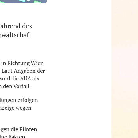
während des
nwaltschaft
s in Richtung Wien
. Laut Angaben der
wohl die AUA als
 den Vorfall.
tlungen erfolgen
nzeige wegen
egen die Piloten
eine Fakten