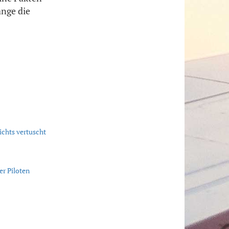
ange die
chts vertuscht
er Piloten