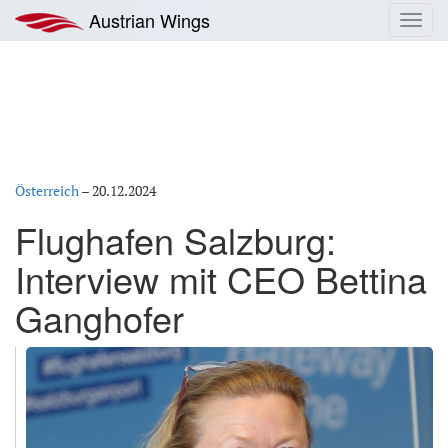
Zum
Austrian Wings
Toggl
Inhalt
navig
springen
Österreich
–
20.12.2024
Flughafen Salzburg:
Interview mit CEO Bettina
Ganghofer