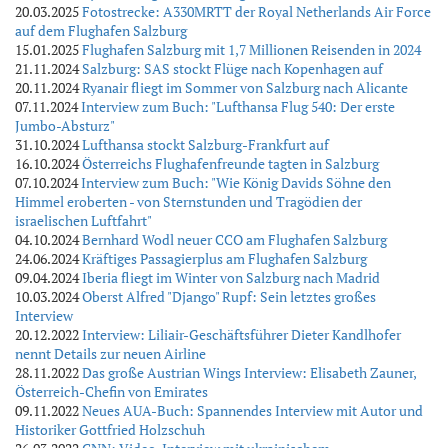
20.03.2025
Fotostrecke: A330MRTT der Royal Netherlands Air Force
auf dem Flughafen Salzburg
15.01.2025
Flughafen Salzburg mit 1,7 Millionen Reisenden in 2024
21.11.2024
Salzburg: SAS stockt Flüge nach Kopenhagen auf
20.11.2024
Ryanair fliegt im Sommer von Salzburg nach Alicante
07.11.2024
Interview zum Buch: "Lufthansa Flug 540: Der erste
Jumbo-Absturz"
31.10.2024
Lufthansa stockt Salzburg-Frankfurt auf
16.10.2024
Österreichs Flughafenfreunde tagten in Salzburg
07.10.2024
Interview zum Buch: "Wie König Davids Söhne den
Himmel eroberten - von Sternstunden und Tragödien der
israelischen Luftfahrt"
04.10.2024
Bernhard Wodl neuer CCO am Flughafen Salzburg
24.06.2024
Kräftiges Passagierplus am Flughafen Salzburg
09.04.2024
Iberia fliegt im Winter von Salzburg nach Madrid
10.03.2024
Oberst Alfred "Django" Rupf: Sein letztes großes
Interview
20.12.2022
Interview: Liliair-Geschäftsführer Dieter Kandlhofer
nennt Details zur neuen Airline
28.11.2022
Das große Austrian Wings Interview: Elisabeth Zauner,
Österreich-Chefin von Emirates
09.11.2022
Neues AUA-Buch: Spannendes Interview mit Autor und
Historiker Gottfried Holzschuh