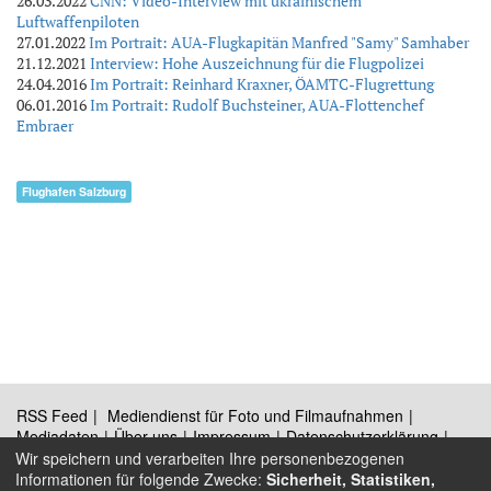
26.03.2022
CNN: Video-Interview mit ukrainischem
Luftwaffenpiloten
27.01.2022
Im Portrait: AUA-Flugkapitän Manfred "Samy" Samhaber
21.12.2021
Interview: Hohe Auszeichnung für die Flugpolizei
24.04.2016
Im Portrait: Reinhard Kraxner, ÖAMTC-Flugrettung
06.01.2016
Im Portrait: Rudolf Buchsteiner, AUA-Flottenchef
Embraer
Flughafen Salzburg
RSS Feed
Mediendienst für Foto und Filmaufnahmen
Mediadaten
Über uns
Impressum
Datenschutzerklärung
Kontakt
Wir speichern und verarbeiten Ihre personenbezogenen
Informationen für folgende Zwecke:
Sicherheit, Statistiken,