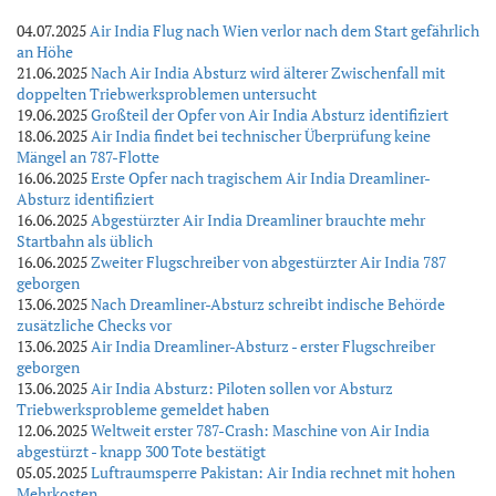
04.07.2025
Air India Flug nach Wien verlor nach dem Start gefährlich
an Höhe
21.06.2025
Nach Air India Absturz wird älterer Zwischenfall mit
doppelten Triebwerksproblemen untersucht
19.06.2025
Großteil der Opfer von Air India Absturz identifiziert
18.06.2025
Air India findet bei technischer Überprüfung keine
Mängel an 787-Flotte
16.06.2025
Erste Opfer nach tragischem Air India Dreamliner-
Absturz identifiziert
16.06.2025
Abgestürzter Air India Dreamliner brauchte mehr
Startbahn als üblich
16.06.2025
Zweiter Flugschreiber von abgestürzter Air India 787
geborgen
13.06.2025
Nach Dreamliner-Absturz schreibt indische Behörde
zusätzliche Checks vor
13.06.2025
Air India Dreamliner-Absturz - erster Flugschreiber
geborgen
13.06.2025
Air India Absturz: Piloten sollen vor Absturz
Triebwerksprobleme gemeldet haben
12.06.2025
Weltweit erster 787-Crash: Maschine von Air India
abgestürzt - knapp 300 Tote bestätigt
05.05.2025
Luftraumsperre Pakistan: Air India rechnet mit hohen
Mehrkosten