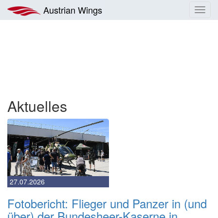
Zum
Austrian Wings
Toggl
Inhalt
navig
springen
Austrian
Wings
-
Österreichs
Aktuelles
Luftfahrtmagazin
27.07.2026
Fotobericht: Flieger und Panzer in (und
über) der Bundesheer-Kaserne in