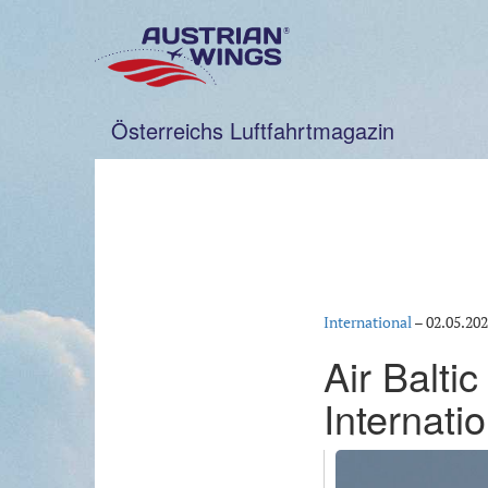
Zum
Inhalt
springen
Österreichs Luftfahrtmagazin
International
–
02.05.20
Air Balti
Internatio