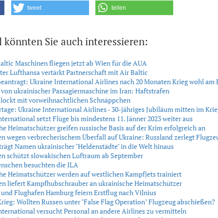
tweet
teilen
l könnten Sie auch interessieren:
Baltic Maschinen fliegen jetzt ab Wien für die AUA
r Lufthansa vertärkt Partnerschaft mit Air Baltic
eantragt: Ukraine International Airlines nach 20 Monaten Krieg wohl am
von ukrainischer Passagiermaschine im Iran: Haftstrafen
c lockt mit vorweihnachtlichen Schnäppchen
tage: Ukraine International Airlines - 30-jähriges Jubiläum mitten im Krie
nternational setzt Flüge bis mindestens 11. Jänner 2023 weiter aus
he Heimatschützer greifen russische Basis auf der Krim erfolgreich an
n wegen verbrecherischem Überfall auf Ukraine: Russland zerlegt Flugze
rägt Namen ukrainischer "Heldenstädte" in die Welt hinaus
en schützt slowakischen Luftraum ab September
enschen besuchten die ILA
he Heimatschützer werden auf westlichen Kampfjets trainiert
en liefert Kampfhubschrauber an ukrainische Heimatschützer
c und Flughafen Hamburg feiern Erstflug nach Vilnius
rieg: Wollten Russen unter "False Flag Operation" Flugzeug abschießen?
nternational versucht Personal an andere Airlines zu vermitteln