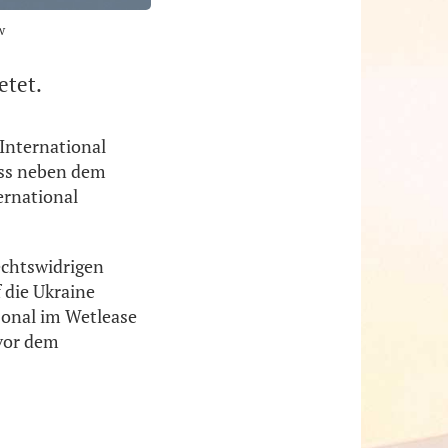
w
etet.
 International
ass neben dem
ernational
echtswidrigen
 die Ukraine
sonal im Wetlease
 vor dem