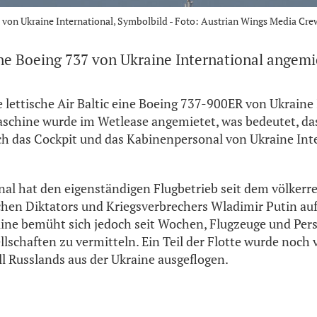
 von Ukraine International, Symbolbild - Foto: Austrian Wings Media Cre
ine Boeing 737 von Ukraine International angemi
ie lettische Air Baltic eine Boeing 737-900ER von Ukraine
Maschine wurde im Wetlease angemietet, was bedeutet, d
ch das Cockpit und das Kabinenpersonal von Ukraine Int
nal hat den eigenständigen Flugbetrieb seit dem völkerr
schen Diktators und Kriegsverbrechers Wladimir Putin auf
irline bemüht sich jedoch seit Wochen, Flugzeuge und Per
llschaften zu vermitteln. Ein Teil der Flotte wurde noch
ll Russlands aus der Ukraine ausgeflogen.