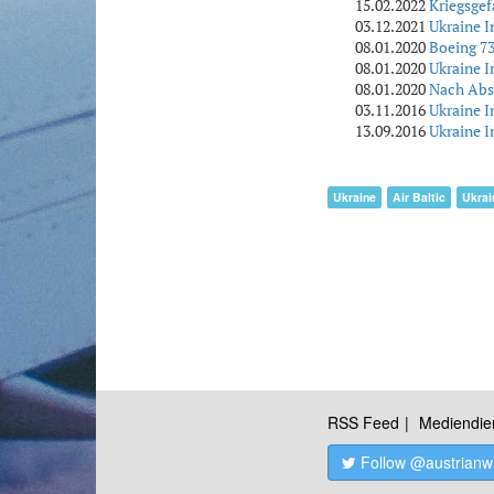
15.02.2022
Kriegsgef
03.12.2021
Ukraine I
08.01.2020
Boeing 73
08.01.2020
Ukraine I
08.01.2020
Nach Abst
03.11.2016
Ukraine I
13.09.2016
Ukraine I
Ukraine
Air Baltic
Ukrai
RSS Feed
Mediendie
Follow @austrianw