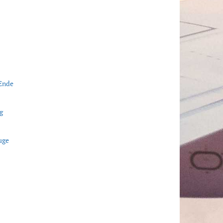
 Ende
g
uge