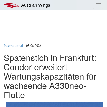
Zum
Austrian Wings
Toggl
Inhalt
navig
springen
International
–
03.06.2026
Spatenstich in Frankfurt:
Condor erweitert
Wartungskapazitäten für
wachsende A330neo-
Flotte