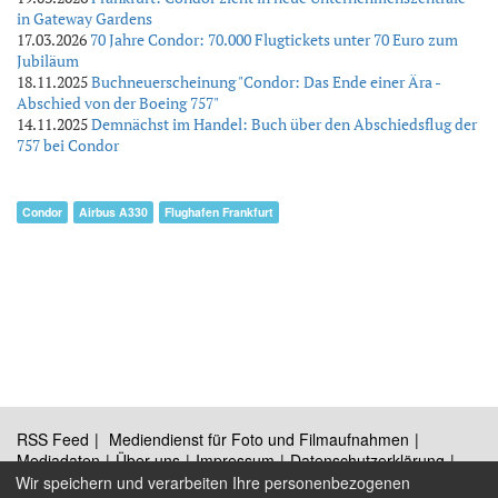
in Gateway Gardens
17.03.2026
70 Jahre Condor: 70.000 Flugtickets unter 70 Euro zum
Jubiläum
18.11.2025
Buchneuerscheinung "Condor: Das Ende einer Ära -
Abschied von der Boeing 757"
14.11.2025
Demnächst im Handel: Buch über den Abschiedsflug der
757 bei Condor
Condor
Airbus A330
Flughafen Frankfurt
RSS Feed
Mediendienst für Foto und Filmaufnahmen
Mediadaten
Über uns
Impressum
Datenschutzerklärung
Kontakt
Wir speichern und verarbeiten Ihre personenbezogenen