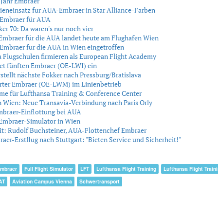
 Jahr Embraer
nieneinsatz für AUA-Embraer in Star Alliance-Farben
 Embraer für AUA
r 70: Da waren's nur noch vier
Embraer für die AUA landet heute am Flughafen Wien
Embraer für die AUA in Wien eingetroffen
 Flugschulen firmieren als European Flight Academy
et fünften Embraer (OE-LWI) ein
tellt nächste Fokker nach Pressburg/Bratislava
rter Embraer (OE-LWM) im Linienbetrieb
me für Lufthansa Training & Conference Center
 Wien: Neue Transavia-Verbindung nach Paris Orly
mbraer-Einflottung bei AUA
Embraer-Simulator in Wien
it: Rudolf Buchsteiner, AUA-Flottenchef Embraer
er-Erstflug nach Stuttgart: "Bieten Service und Sicherheit!"
mbraer
Full Flight Simulator
LFT
Lufthansa Flight Training
Lufthansa Flight Train
AT
Aviation Campus Vienna
Schwertransport