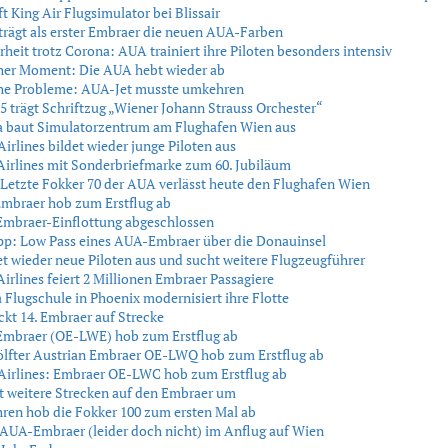
t King Air Flugsimulator bei Blissair
rägt als erster Embraer die neuen AUA-Farben
rheit trotz Corona: AUA trainiert ihre Piloten besonders intensiv
cher Moment: Die AUA hebt wieder ab
he Probleme: AUA-Jet musste umkehren
 trägt Schriftzug „Wiener Johann Strauss Orchester“
a baut Simulatorzentrum am Flughafen Wien aus
Airlines bildet wieder junge Piloten aus
Airlines mit Sonderbriefmarke zum 60. Jubiläum
 Letzte Fokker 70 der AUA verlässt heute den Flughafen Wien
mbraer hob zum Erstflug ab
Embraer-Einflottung abgeschlossen
pp: Low Pass eines AUA-Embraer über die Donauinsel
t wieder neue Piloten aus und sucht weitere Flugzeugführer
Airlines feiert 2 Millionen Embraer Passagiere
 Flugschule in Phoenix modernisiert ihre Flotte
kt 14. Embraer auf Strecke
Embraer (OE-LWE) hob zum Erstflug ab
lfter Austrian Embraer OE-LWQ hob zum Erstflug ab
Airlines: Embraer OE-LWC hob zum Erstflug ab
t weitere Strecken auf den Embraer um
hren hob die Fokker 100 zum ersten Mal ab
AUA-Embraer (leider doch nicht) im Anflug auf Wien