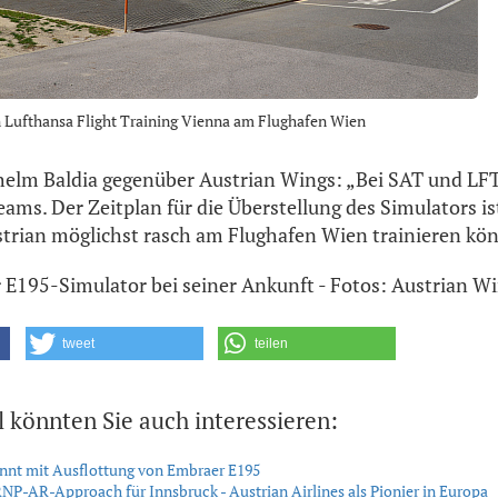
n Lufthansa Flight Training Vienna am Flughafen Wien
elm Baldia gegenüber Austrian Wings: „Bei SAT und LFT
ams. Der Zeitplan für die Überstellung des Simulators ist
strian möglichst rasch am Flughafen Wien trainieren kö
Der E195-Simulator bei seiner Ankunft - Fotos: Austrian 
tweet
teilen
l könnten Sie auch interessieren:
nnt mit Ausflottung von Embraer E195
RNP-AR-Approach für Innsbruck - Austrian Airlines als Pionier in Europa