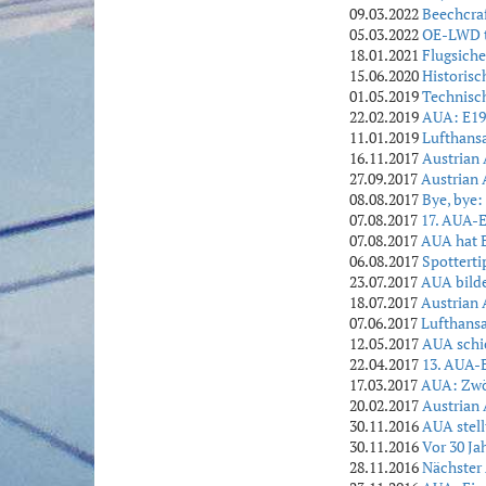
09.03.2022
Beechcraf
05.03.2022
OE-LWD t
18.01.2021
Flugsiche
15.06.2020
Historis
01.05.2019
Technisc
22.02.2019
AUA: E195
11.01.2019
Lufthans
16.11.2017
Austrian 
27.09.2017
Austrian 
08.08.2017
Bye, bye:
07.08.2017
17. AUA-E
07.08.2017
AUA hat 
06.08.2017
Spotterti
23.07.2017
AUA bilde
18.07.2017
Austrian 
07.06.2017
Lufthansa
12.05.2017
AUA schic
22.04.2017
13. AUA-
17.03.2017
AUA: Zwö
20.02.2017
Austrian 
30.11.2016
AUA stell
30.11.2016
Vor 30 Ja
28.11.2016
Nächster 