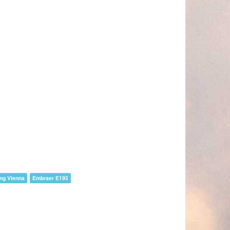
ing Vienna
Embraer E195