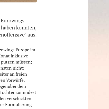
 Eurowings
t haben könnten,
noffensive" aus.
urowings Europe im
Monat inklusive
en putzen müssen;
ensten nicht;
iter an freien
ren Vorwürfe,
 gegenüber dem
-Tochter zumindest
den verschickten
der Formulierung