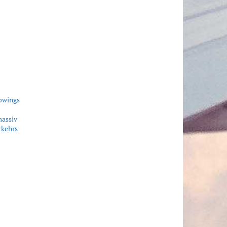
owings
massiv
rkehrs