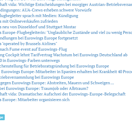
haft vida: Wichtige Entscheidungen bei morgiger Austrian-Betriebsver
edingungen: AUA-Crews erheben schwere Vorwürfe
lugbegleiter sprach mit Medien: Kündigung
 mit Onlineverkäufen zufrieden
 neu von Düsseldorf und Stuttgart Mostar
 Europe-Flugbegleiterin: "Unglaubliche Zustände und viel zu wenig Pers
ndlungen bei Eurowings Europe fortgesetzt
 "operated by Brussels Airlines"
 nach Fume event auf Eurowings-Flug
ng Cockpit lehnt Tarifvertrag Wachstum bei Eurowings Deutschland ab
0 in Eurowings-Farben unterwegs
chenstellung für Betriebsratsgründung bei Eurowings Europe
: Eurowings Europe-Mitarbeiter in Spanien erhalten bei Krankheit 40 Proz
triebsversammlung bei Eurowings Europe
gegen Eurowings Europe: Abstreiten, Mauern und Schweigen ...
 bei Eurowings Europe: Traumjob oder Albtraum?
aft vida: Dramatischer Aufschrei der Eurowings-Europe-Belegschaft
 Europe: Mitarbeiter organisieren sich
pe