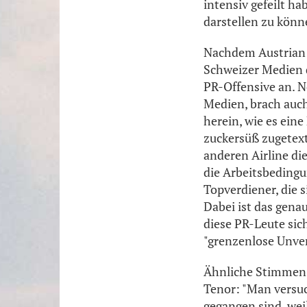
intensiv gefeilt h
darstellen zu könn
Nachdem Austrian 
Schweizer Medien 
PR-Offensive an. 
Medien, brach auch
herein, wie es ein
zuckersüß zugetext
anderen Airline di
die Arbeitsbedingu
Topverdiener, die 
Dabei ist das genau
diese PR-Leute sich
"grenzenlose Unve
Ähnliche Stimmen 
Tenor: "Man versuc
gegangen sind, wei