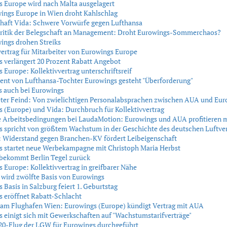
 Europe wird nach Malta ausgelagert
ings Europe in Wien droht Kahlschlag
haft Vida: Schwere Vorwürfe gegen Lufthansa
Kritik der Belegschaft an Management: Droht Eurowings-Sommerchaos?
ings drohen Streiks
vertrag für Mitarbeiter von Eurowings Europe
 verlängert 20 Prozent Rabatt Angebot
 Europe: Kollektivvertrag unterschriftsreif
nt von Lufthansa-Tochter Eurowings gesteht "Überforderung"
s auch bei Eurowings
ter Feind: Von zwielichtigen Personalabsprachen zwischen AUA und Eur
 (Europe) und Vida: Durchbruch für Kollektivvertrag
e Arbeitsbedingungen bei LaudaMotion: Eurowings und AUA profitieren 
 spricht von größtem Wachstum in der Geschichte des deutschen Luftve
: Widerstand gegen Branchen-KV fördert Leibeigenschaft
s startet neue Werbekampagne mit Christoph Maria Herbst
 bekommt Berlin Tegel zurück
 Europe: Kollektivvertrag in greifbarer Nähe
wird zwölfte Basis von Eurowings
 Basis in Salzburg feiert 1. Geburtstag
 eröffnet Rabatt-Schlacht
 am Flughafen Wien: Eurowings (Europe) kündigt Vertrag mit AUA
 einigt sich mit Gewerkschaften auf "Wachstumstarifverträge"
20-Flug der LGW für Eurowings durchgeführt