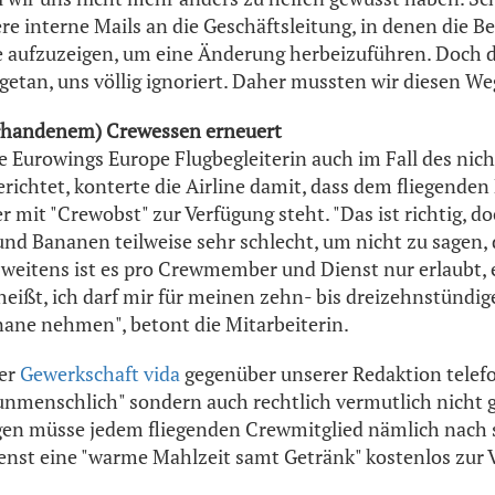
e interne Mails an die Geschäftsleitung, in denen die Be
de aufzuzeigen, um eine Änderung herbeizuführen. Doc
 getan, uns völlig ignoriert. Daher mussten wir diesen We
vorhandenem) Crewessen erneuert
e Eurowings Europe Flugbegleiterin auch im Fall des ni
richtet, konterte die Airline damit, dass dem fliegenden
 mit "Crewobst" zur Verfügung steht. "Das ist richtig, doc
 und Bananen teilweise sehr schlecht, um nicht zu sagen, 
 zweitens ist es pro Crewmember und Dienst nur erlaubt, 
eißt, ich darf mir für meinen zehn- bis dreizehnstündig
nane nehmen", betont die Mitarbeiterin.
der
Gewerkschaft vida
gegenüber unserer Redaktion telefo
 "unmenschlich" sondern auch rechtlich vermutlich nicht 
 müsse jedem fliegenden Crewmitglied nämlich nach s
enst eine "warme Mahlzeit samt Getränk" kostenlos zur V