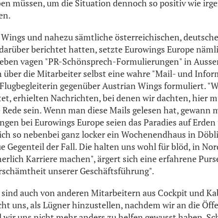
aben müssen, um die Situation dennoch so positiv wie irg
en.
Wings und nahezu sämtliche österreichischen, deutsche
darüber berichtet hatten, setzte Eurowings Europe näm
Neben vagen "PR-Schönsprech-Formulierungen" in Ausse
 über die Mitarbeiter selbst eine wahre "Mail- und Infor
e Flugbegleiterin gegenüber Austrian Wings formuliert. "
et, erhielten Nachrichten, bei denen wir dachten, hier m
e Rede sein. Wenn man diese Mails gelesen hat, gewann 
ngen bei Eurowings Europe seien das Paradies auf Erden 
sich so nebenbei ganz locker ein Wochenendhaus in Döbl
e Gegenteil der Fall. Die halten uns wohl für blöd, in N
erlich Karriere machen", ärgert sich eine erfahrene Purs
rschämtheit unserer Geschäftsführung".
sind auch von anderen Mitarbeitern aus Cockpit und Ka
ht uns, als Lügner hinzustellen, nachdem wir an die Öffe
l wir uns nicht mehr anders zu helfen gewusst haben. Sch