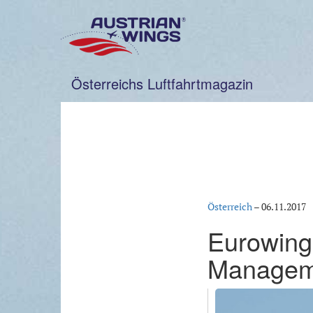
Zum
Inhalt
springen
Österreichs Luftfahrtmagazin
Österreich
–
06.11.2017
Eurowings
Manageme