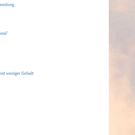
sammlung
onal"
ent weniger Gehalt