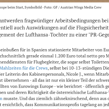
rope beim Start, Symbolbild - Foto: GF / Austrian Wings Media Crew
ntwerden fragwürdiger Arbeitsbedingungen bei
entiell auch Auswirkungen auf die Flugsicherhei
ement der Lufthansa-Tochter zu einer "PR-Gege
einbußen für in Spanien stationierte Mitarbeiter von E
rchschnittlich gerade einmal 1.200 Euro total netto pro 
nddiensten für Flugbegleiter, die sogar selbst Toilett
Mahlzeiten für die Crews
, selbst bei 10-13-stündigen Di
er Leiterin des Kabinenpersonals, Nicole J., wenn Mitarbe
t übernehmen - all das ist nur ein kleiner Teil der schwe
llten von Eurowings Europe - wie berichtet - öffentlich
n und deren Richtigkeit die österreichische Lufthansa
en
musste. Und das ziemlich zähneknirschend, denn aus 
t ersichtlich, dass Kommunikationsprofis tagelang an je