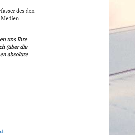
fasser des den
t Medien
en uns Ihre
h (über die
nen absolute
ach