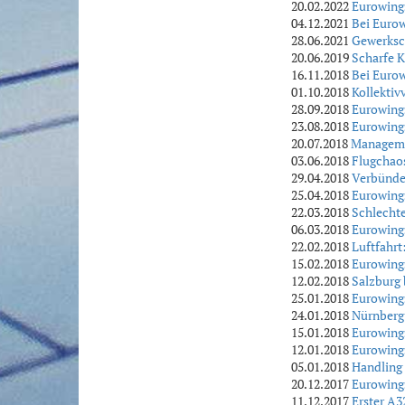
20.02.2022
Eurowings
04.12.2021
Bei Eurow
28.06.2021
Gewerksc
20.06.2019
Scharfe 
16.11.2018
Bei Eurow
01.10.2018
Kollektiv
28.09.2018
Eurowings
23.08.2018
Eurowings
20.07.2018
Manageme
03.06.2018
Flugchao
29.04.2018
Verbünde
25.04.2018
Eurowings
22.03.2018
Schlecht
06.03.2018
Eurowings
22.02.2018
Luftfahrt
15.02.2018
Eurowing
12.02.2018
Salzburg
25.01.2018
Eurowings
24.01.2018
Nürnberg 
15.01.2018
Eurowings
12.01.2018
Eurowings
05.01.2018
Handling
20.12.2017
Eurowings
11.12.2017
Erster A3