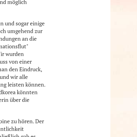
end möglich
n und sogar einige
lich umgehend zur
ndungen an die
mationsflut"
Wir wurden
uss von einer
man den Eindruck,
und wir alle
ing leisten können.
ordkorea könnten
erin über die
bine zu hören. Der
ntlichkeit
ließlich gab es