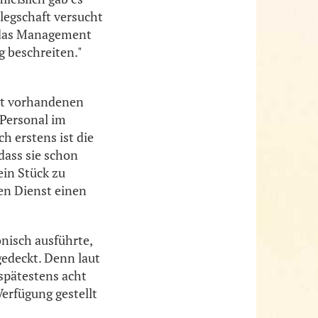
legschaft versucht
h das Management
g beschreiten."
cht vorhandenen
 Personal im
h erstens ist die
dass sie schon
ein Stück zu
en Dienst einen
nisch ausführte,
gedeckt. Denn laut
pätestens acht
erfügung gestellt