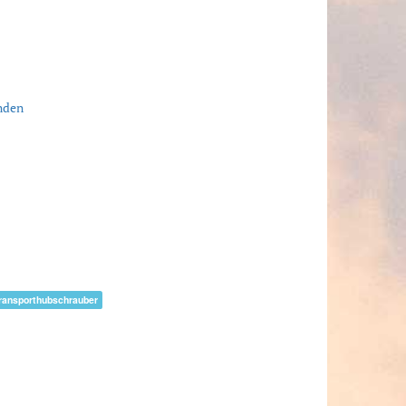
unden
transporthubschrauber