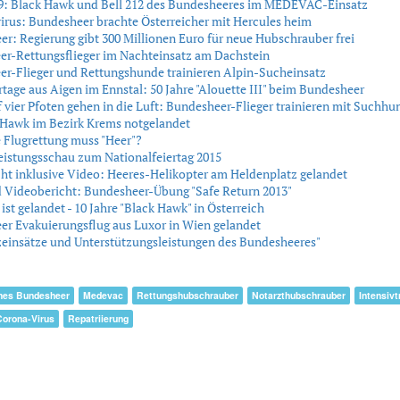
: Black Hawk und Bell 212 des Bundesheeres im MEDEVAC-Einsatz
rus: Bundesheer brachte Österreicher mit Hercules heim
r: Regierung gibt 300 Millionen Euro für neue Hubschrauber frei
r-Rettungsflieger im Nachteinsatz am Dachstein
r-Flieger und Rettungshunde trainieren Alpin-Sucheinsatz
tage aus Aigen im Ennstal: 50 Jahre "Alouette III" beim Bundesheer
f vier Pfoten gehen in die Luft: Bundesheer-Flieger trainieren mit Suchh
Hawk im Bezirk Krems notgelandet
 Flugrettung muss "Heer"?
istungsschau zum Nationalfeiertag 2015
ht inklusive Video: Heeres-Helikopter am Heldenplatz gelandet
 Videobericht: Bundesheer-Übung "Safe Return 2013"
 ist gelandet - 10 Jahre "Black Hawk" in Österreich
r Evakuierungsflug aus Luxor in Wien gelandet
zeinsätze und Unterstützungsleistungen des Bundesheeres"
ches Bundesheer
Medevac
Rettungshubschrauber
Notarzthubschrauber
Intensiv
Corona-Virus
Repatriierung