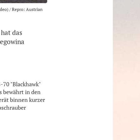
deo) / Repro: Austrian
hat das
zegowina
S-70 "Blackhawk"
ts bewährt in den
erät binnen kurzer
bschrauber