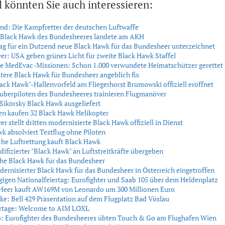
l könnten Sie auch interessieren:
nd: Die Kampfretter der deutschen Luftwaffe
: Black Hawk des Bundesheeres landete am AKH
rag für ein Dutzend neue Black Hawk für das Bundesheer unterzeichnet
r: USA geben grünes Licht für zweite Black Hawk Staffel
he MedEvac-Missionen: Schon 1.000 verwundete Heimatschützer gerettet
tere Black Hawk für Bundesheer angeblich fix
ack Hawk"-Hallenvorfeld am Fliegerhorst Brumowski offiziell eröffnet
berpiloten des Bundesheeres trainieren Flugmanöver
 Sikorsky Black Hawk ausgeliefert
en kaufen 32 Black Hawk Helikopter
r stellt dritten modernisierte Black Hawk offiziell in Dienst
k absolviert Testflug ohne Piloten
he Luftrettung kauft Black Hawk
difizierter "Black Hawk" an Luftstreitkräfte übergeben
he Black Hawk für das Bundesheer
dernisierter Black Hawk für das Bundesheer in Österreich eingetroffen
gen Nationalfeiertag: Eurofighter und Saab 105 über dem Heldenplatz
 Heer kauft AW169M von Leonardo um 300 Millionen Euro
ke: Bell 429 Präsentation auf dem Flugplatz Bad Vöslau
rtage: Welcome to AIM LOXL
o: Eurofighter des Bundesheeres übten Touch & Go am Flughafen Wien