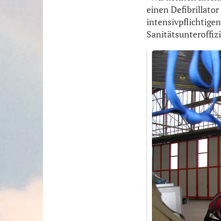
einen Defibrillato
intensivpflichtige
Sanitätsunteroffiz