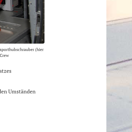
nsporthubschrauber (hier
 Crew
atzes
 "den Umständen