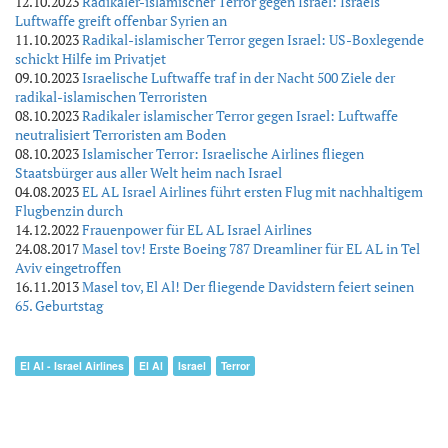
12.10.2023
Radikaler-islamischer Terror gegen Israel: Israels
Luftwaffe greift offenbar Syrien an
11.10.2023
Radikal-islamischer Terror gegen Israel: US-Boxlegende
schickt Hilfe im Privatjet
09.10.2023
Israelische Luftwaffe traf in der Nacht 500 Ziele der
radikal-islamischen Terroristen
08.10.2023
Radikaler islamischer Terror gegen Israel: Luftwaffe
neutralisiert Terroristen am Boden
08.10.2023
Islamischer Terror: Israelische Airlines fliegen
Staatsbürger aus aller Welt heim nach Israel
04.08.2023
EL AL Israel Airlines führt ersten Flug mit nachhaltigem
Flugbenzin durch
14.12.2022
Frauenpower für EL AL Israel Airlines
24.08.2017
Masel tov! Erste Boeing 787 Dreamliner für EL AL in Tel
Aviv eingetroffen
16.11.2013
Masel tov, El Al! Der fliegende Davidstern feiert seinen
65. Geburtstag
El Al - Israel Airlines
El Al
Israel
Terror