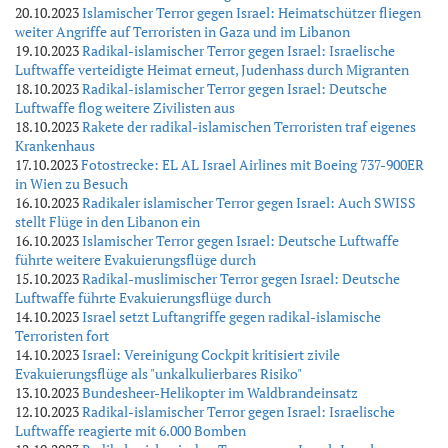
20.10.2023
Islamischer Terror gegen Israel: Heimatschützer fliegen
weiter Angriffe auf Terroristen in Gaza und im Libanon
19.10.2023
Radikal-islamischer Terror gegen Israel: Israelische
Luftwaffe verteidigte Heimat erneut, Judenhass durch Migranten
18.10.2023
Radikal-islamischer Terror gegen Israel: Deutsche
Luftwaffe flog weitere Zivilisten aus
18.10.2023
Rakete der radikal-islamischen Terroristen traf eigenes
Krankenhaus
17.10.2023
Fotostrecke: EL AL Israel Airlines mit Boeing 737-900ER
in Wien zu Besuch
16.10.2023
Radikaler islamischer Terror gegen Israel: Auch SWISS
stellt Flüge in den Libanon ein
16.10.2023
Islamischer Terror gegen Israel: Deutsche Luftwaffe
führte weitere Evakuierungsflüge durch
15.10.2023
Radikal-muslimischer Terror gegen Israel: Deutsche
Luftwaffe führte Evakuierungsflüge durch
14.10.2023
Israel setzt Luftangriffe gegen radikal-islamische
Terroristen fort
14.10.2023
Israel: Vereinigung Cockpit kritisiert zivile
Evakuierungsflüge als "unkalkulierbares Risiko"
13.10.2023
Bundesheer-Helikopter im Waldbrandeinsatz
12.10.2023
Radikal-islamischer Terror gegen Israel: Israelische
Luftwaffe reagierte mit 6.000 Bomben