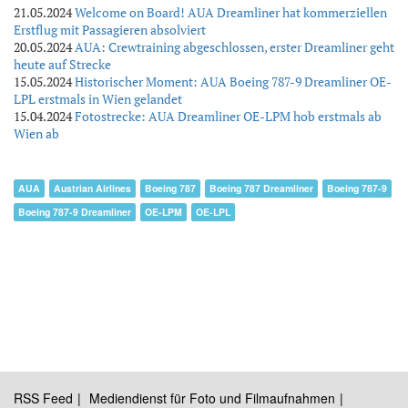
21.05.2024
Welcome on Board! AUA Dreamliner hat kommerziellen
Erstflug mit Passagieren absolviert
20.05.2024
AUA: Crewtraining abgeschlossen, erster Dreamliner geht
heute auf Strecke
15.05.2024
Historischer Moment: AUA Boeing 787-9 Dreamliner OE-
LPL erstmals in Wien gelandet
15.04.2024
Fotostrecke: AUA Dreamliner OE-LPM hob erstmals ab
Wien ab
AUA
Austrian Airlines
Boeing 787
Boeing 787 Dreamliner
Boeing 787-9
Boeing 787-9 Dreamliner
OE-LPM
OE-LPL
RSS Feed
Mediendienst für Foto und Filmaufnahmen