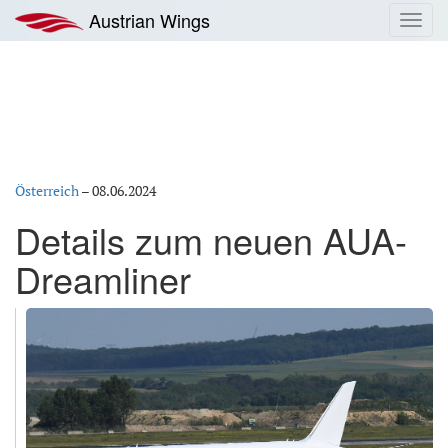
Zum
Austrian Wings
Toggl
Inhalt
navig
springen
Österreich
–
08.06.2024
Details zum neuen AUA-
Dreamliner