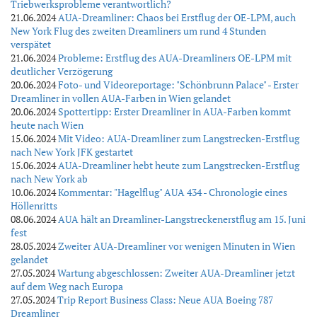
Triebwerksprobleme verantwortlich?
21.06.2024
AUA-Dreamliner: Chaos bei Erstflug der OE-LPM, auch
New York Flug des zweiten Dreamliners um rund 4 Stunden
verspätet
21.06.2024
Probleme: Erstflug des AUA-Dreamliners OE-LPM mit
deutlicher Verzögerung
20.06.2024
Foto- und Videoreportage: "Schönbrunn Palace" - Erster
Dreamliner in vollen AUA-Farben in Wien gelandet
20.06.2024
Spottertipp: Erster Dreamliner in AUA-Farben kommt
heute nach Wien
15.06.2024
Mit Video: AUA-Dreamliner zum Langstrecken-Erstflug
nach New York JFK gestartet
15.06.2024
AUA-Dreamliner hebt heute zum Langstrecken-Erstflug
nach New York ab
10.06.2024
Kommentar: "Hagelflug" AUA 434 - Chronologie eines
Höllenritts
08.06.2024
AUA hält an Dreamliner-Langstreckenerstflug am 15. Juni
fest
28.05.2024
Zweiter AUA-Dreamliner vor wenigen Minuten in Wien
gelandet
27.05.2024
Wartung abgeschlossen: Zweiter AUA-Dreamliner jetzt
auf dem Weg nach Europa
27.05.2024
Trip Report Business Class: Neue AUA Boeing 787
Dreamliner