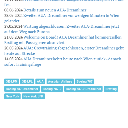
fest
08.06.2024
Details zum neuen AUA-Dreamliner
28.05.2024
Zweiter AUA-Dreamliner vor wenigen Minuten in Wien
gelandet
27.05.2024
Wartung abgeschlossen: Zweiter AUA-Dreamliner jetzt
auf dem Weg nach Europa
21.05.2024
Welcome on Board! AUA Dreamliner hat kommerziellen
Erstflug mit Passagieren absolviert
20.05.2024
AUA: Crewtraining abgeschlossen, erster Dreamliner geht
heute auf Strecke
14.05.2024
AUA Dreamliner kehrt heute nach Wien zurück - danach
sofort Trainingsflüge
OE-LPM
OE-LPL
AUA
Austrian Airlines
Boeing 787
Boeing 787 Dreamliner
Boeing 787-9
Boeing 787-9 Dreamliner
Erstflug
New York
New York JFK