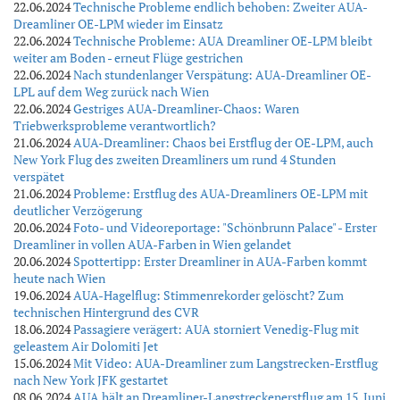
22.06.2024
Technische Probleme endlich behoben: Zweiter AUA-
Dreamliner OE-LPM wieder im Einsatz
22.06.2024
Technische Probleme: AUA Dreamliner OE-LPM bleibt
weiter am Boden - erneut Flüge gestrichen
22.06.2024
Nach stundenlanger Verspätung: AUA-Dreamliner OE-
LPL auf dem Weg zurück nach Wien
22.06.2024
Gestriges AUA-Dreamliner-Chaos: Waren
Triebwerksprobleme verantwortlich?
21.06.2024
AUA-Dreamliner: Chaos bei Erstflug der OE-LPM, auch
New York Flug des zweiten Dreamliners um rund 4 Stunden
verspätet
21.06.2024
Probleme: Erstflug des AUA-Dreamliners OE-LPM mit
deutlicher Verzögerung
20.06.2024
Foto- und Videoreportage: "Schönbrunn Palace" - Erster
Dreamliner in vollen AUA-Farben in Wien gelandet
20.06.2024
Spottertipp: Erster Dreamliner in AUA-Farben kommt
heute nach Wien
19.06.2024
AUA-Hagelflug: Stimmenrekorder gelöscht? Zum
technischen Hintergrund des CVR
18.06.2024
Passagiere verägert: AUA storniert Venedig-Flug mit
geleastem Air Dolomiti Jet
15.06.2024
Mit Video: AUA-Dreamliner zum Langstrecken-Erstflug
nach New York JFK gestartet
08.06.2024
AUA hält an Dreamliner-Langstreckenerstflug am 15. Juni