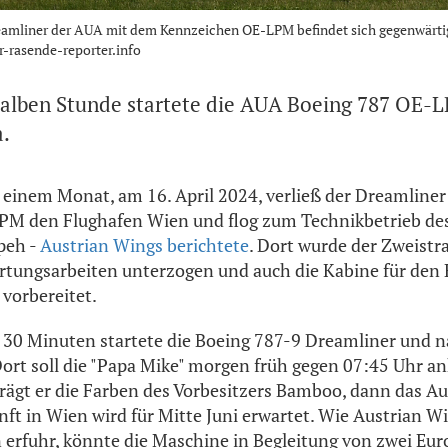
eamliner der AUA mit dem Kennzeichen OE-LPM befindet sich gegenwärt
r-rasende-reporter.info
halben Stunde startete die AUA Boeing 787 OE-L
a.
 einem Monat, am 16. April 2024, verließ der Dreamline
M den Flughafen Wien und flog zum Technikbetrieb de
peh -
Austrian Wings berichtete
. Dort wurde der Zweistra
ungsarbeiten unterzogen und auch die Kabine für den E
vorbereitet.
 30 Minuten startete die Boeing 787-9 Dreamliner und 
Dort soll die "Papa Mike" morgen früh gegen 07:45 Uhr 
 trägt er die Farben des Vorbesitzers Bamboo, dann das A
nft in Wien wird für Mitte Juni erwartet. Wie Austrian W
erfuhr, könnte die Maschine in Begleitung von zwei Eur