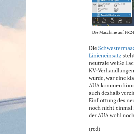
Die Maschine auf FR24
Die
Schwestermasch
Linieneinsatz
steht
neutrale weiße La
KV-Verhandlungen m
wurde, war eine kl
AUA kommen könnte
auch deshalb verzic
Einflottung des ne
noch nicht einmal 
der AUA wohl noch
(red)