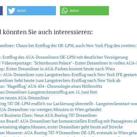
tweet
teilen
l könnten Sie auch interessieren:
liner: Chaos bei Erstflug der OE-LPM, auch New York Flug des zweiten
: Erstflug des AUA-Dreamliners OE-LPM mit deutlicher Verzögerung
 Videoreportage: "Schönbrunn Palace" - Erster Dreamliner in vollen AUA
ipp: Erster Dreamliner in AUA-Farben kommt heute nach Wien
: AUA-Dreamliner zum Langstrecken-Erstflug nach New York JFK gestart
mliner hebt heute zum Langstrecken-Erstflug nach New York ab
: "Hagelflug" AUA 434 - Chronologie eines Höllenritts
an Dreamliner-Langstreckenerstflug am 15. Juni fest
zum neuen AUA-Dreamliner
ng 787 OE-LPM endlich zur Lackierung überstellt - Langstreckenstart wo
AUA-Dreamliner vor wenigen Minuten in Wien gelandet
rt Business Class: Neue AUA Boeing 787 Dreamliner
n Board! AUA Dreamliner hat kommerziellen Erstflug mit Passagieren ab
training abgeschlossen, erster Dreamliner geht heute auf Strecke
cher Moment: AUA Boeing 787-9 Dreamliner OE-LPL erstmals in Wien gela