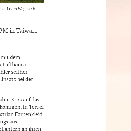
ig auf dem Weg nach
PM in Taiwan.
r mit dem
s Lufthansa-
hler seither
insatz bei der
nahm Kurs auf das
ankommen. In Teruel
ustrian Farbenkleid
ings aus
ofightern an ihren