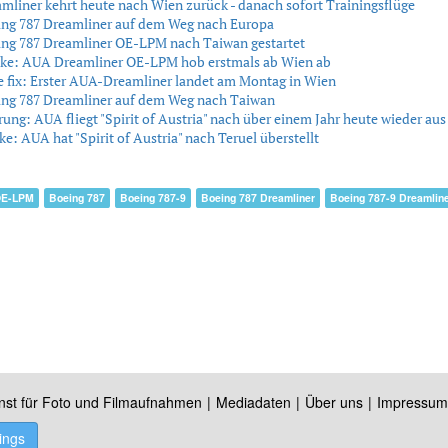
liner kehrt heute nach Wien zurück - danach sofort Trainingsflüge
ng 787 Dreamliner auf dem Weg nach Europa
ng 787 Dreamliner OE-LPM nach Taiwan gestartet
cke: AUA Dreamliner OE-LPM hob erstmals ab Wien ab
e fix: Erster AUA-Dreamliner landet am Montag in Wien
ng 787 Dreamliner auf dem Weg nach Taiwan
rung: AUA fliegt "Spirit of Austria" nach über einem Jahr heute wieder aus
ke: AUA hat "Spirit of Austria" nach Teruel überstellt
E-LPM
Boeing 787
Boeing 787-9
Boeing 787 Dreamliner
Boeing 787-9 Dreamlin
nst für Foto und Filmaufnahmen
Mediadaten
Über uns
Impressum
ings