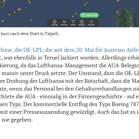
 kurz nach dem Start in Taipeh.
ine, die OE-LPL, die seit dem 20. Mai für Austrian Airli
, war ebenfalls in Teruel lackiert worden. Allerdings erhie
ckierung, da das Lufthansa-Management die AUA-Belegs
assiv unter Druck setzte. Der Umstand, dass die OE-LP
are Drohung der Lufthansa mit der Botschaft, dass die Ma
, wenn das Personal bei den Gehaltsverhandlungen nic
htete die AUA - einmalig in der Firmengeschichte - auf e
uen Typs. Der kommerzielle Erstflug des Typs Boeing 78
mit einer Presseaussendung gewürdigt. Auch das hat es i
 nie gegeben.