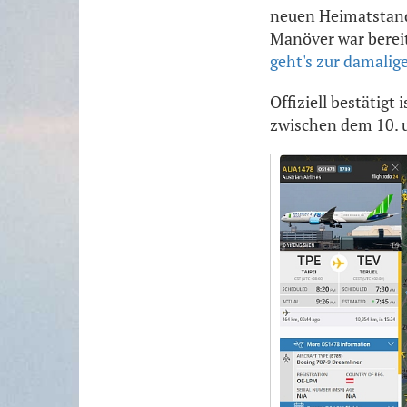
neuen Heimatstando
Manöver war berei
geht's zur damalig
Offiziell bestätigt
zwischen dem 10. u