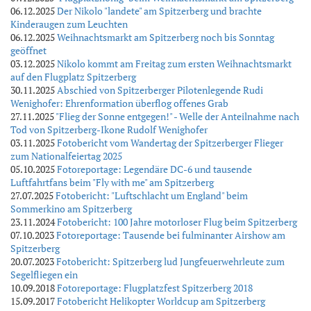
06.12.2025
Der Nikolo "landete" am Spitzerberg und brachte
Kinderaugen zum Leuchten
06.12.2025
Weihnachtsmarkt am Spitzerberg noch bis Sonntag
geöffnet
03.12.2025
Nikolo kommt am Freitag zum ersten Weihnachtsmarkt
auf den Flugplatz Spitzerberg
30.11.2025
Abschied von Spitzerberger Pilotenlegende Rudi
Wenighofer: Ehrenformation überflog offenes Grab
27.11.2025
"Flieg der Sonne entgegen!" - Welle der Anteilnahme nach
Tod von Spitzerberg-Ikone Rudolf Wenighofer
03.11.2025
Fotobericht vom Wandertag der Spitzerberger Flieger
zum Nationalfeiertag 2025
05.10.2025
Fotoreportage: Legendäre DC-6 und tausende
Luftfahrtfans beim "Fly with me" am Spitzerberg
27.07.2025
Fotobericht: "Luftschlacht um England" beim
Sommerkino am Spitzerberg
23.11.2024
Fotobericht: 100 Jahre motorloser Flug beim Spitzerberg
07.10.2023
Fotoreportage: Tausende bei fulminanter Airshow am
Spitzerberg
20.07.2023
Fotobericht: Spitzerberg lud Jungfeuerwehrleute zum
Segelfliegen ein
10.09.2018
Fotoreportage: Flugplatzfest Spitzerberg 2018
15.09.2017
Fotobericht Helikopter Worldcup am Spitzerberg