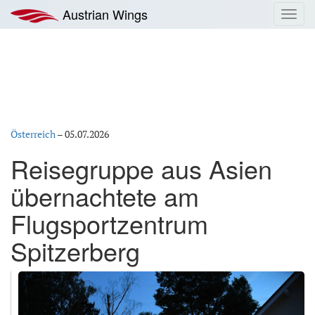
Zum
Austrian Wings
Toggl
Inhalt
navig
springen
Österreich
–
05.07.2026
Reisegruppe aus Asien
übernachtete am
Flugsportzentrum
Spitzerberg