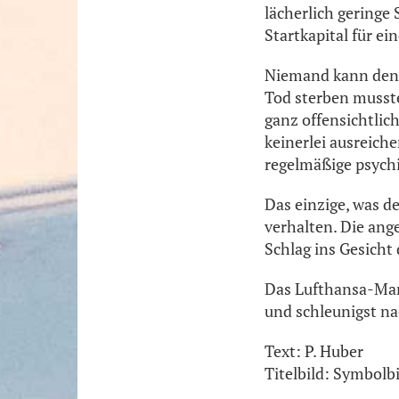
lächerlich geringe
Startkapital für e
Niemand kann den H
Tod sterben musst
ganz offensichtlic
keinerlei ausreic
regelmäßige psych
Das einzige, was de
verhalten. Die ang
Schlag ins Gesicht
Das Lufthansa-Man
und schleunigst n
Text: P. Huber
Titelbild: Symbolb