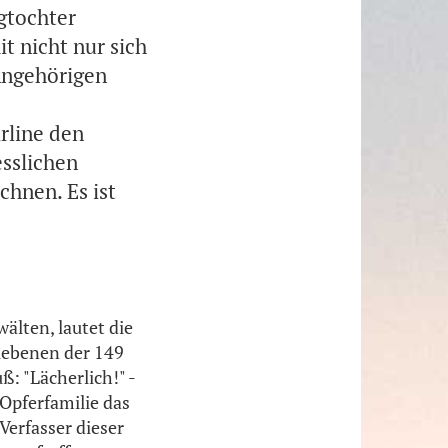
gtochter
t nicht nur sich
Angehörigen
irline den
sslichen
chnen. Es ist
lten, lautet die
liebenen der 149
: "Lächerlich!" -
 Opferfamilie das
Verfasser dieser