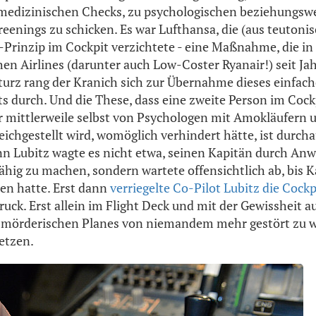
medizinischen Checks, zu psychologischen beziehungsw
reenings zu schicken. Es war Lufthansa, die (aus teutoni
-Prinzip im Cockpit verzichtete - eine Maßnahme, die in
hen Airlines (darunter auch Low-Coster Ryanair!) seit Jah
urz rang der Kranich sich zur Übernahme dieses einfac
s durch. Und die These, dass eine zweite Person im Cockp
r mittlerweile selbst von Psychologen mit Amokläufern 
chgestellt wird, womöglich verhindert hätte, ist durcha
nn Lubitz wagte es nicht etwa, seinen Kapitän durch A
hig zu machen, sondern wartete offensichtlich ab, bis Ka
sen hatte. Erst dann
verriegelte Co-Pilot Lubitz die Cockp
ck. Erst allein im Flight Deck und mit der Gewissheit au
 mörderischen Planes von niemandem mehr gestört zu we
etzen.