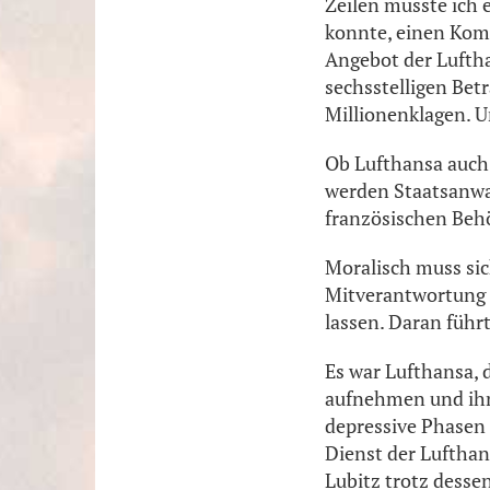
Zeilen musste ich 
konnte, einen Komm
Angebot der Lufth
sechsstelligen Bet
Millionenklagen. U
Ob Lufthansa auch 
werden Staatsanwal
französischen Behö
Moralisch muss sic
Mitverantwortung 
lassen. Daran führ
Es war Lufthansa, 
aufnehmen und ihn
depressive Phasen
Dienst der Lufthan
Lubitz trotz desse