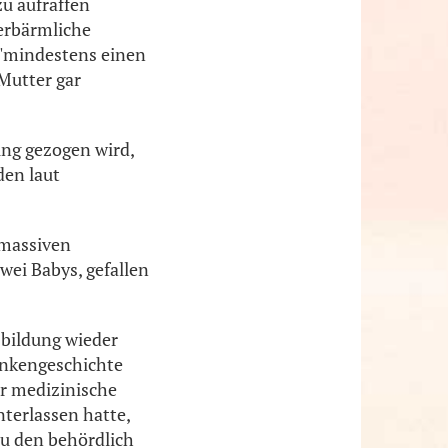
zu aufraffen
 erbärmliche
 "mindestens einen
Mutter gar
ung gezogen wird,
den laut
 massiven
ei Babys, gefallen
sbildung wieder
ankengeschichte
r medizinische
nterlassen hatte,
zu den behördlich