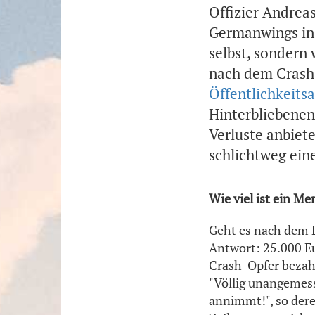
Offizier Andrea
Germanwings in 
selbst, sondern
nach dem Crash z
Öffentlichkeitsa
Hinterbliebenen
Verluste anbiet
schlichtweg ein
Wie viel ist ein M
Geht es nach dem 
Antwort: 25.000 Eu
Crash-Opfer bezahl
"Völlig unangemesse
annimmt!", so dere