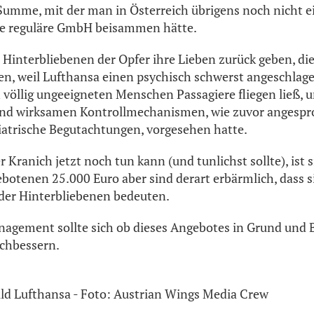
 Summe, mit der man in Österreich übrigens noch nicht 
ine reguläre GmbH beisammen hätte.
interbliebenen der Opfer ihre Lieben zurück geben, die
en, weil Lufthansa einen psychisch schwerst angeschlag
h völlig ungeeigneten Menschen Passagiere fliegen ließ, 
hend wirksamen Kontrollmechanismen, wie zuvor angesp
iatrische Begutachtungen, vorgesehen hatte.
r Kranich jetzt noch tun kann (und tunlichst sollte), ist 
ebotenen 25.000 Euro aber sind derart erbärmlich, dass s
 der Hinterbliebenen bedeuten.
agement sollte sich ob dieses Angebotes in Grund und
achbessern.
ild Lufthansa - Foto: Austrian Wings Media Crew