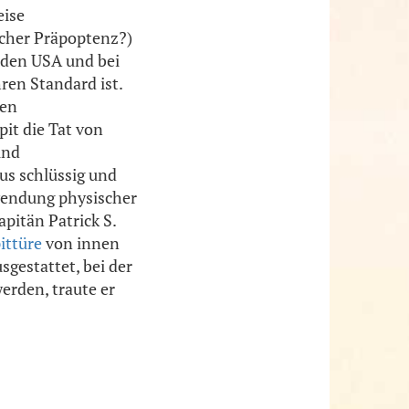
eise
scher Präpoptenz?)
 den USA und bei
ren Standard ist.
hen
it die Tat von
und
us schlüssig und
nwendung physischer
pitän Patrick S.
ittüre
von innen
sgestattet, bei der
rden, traute er