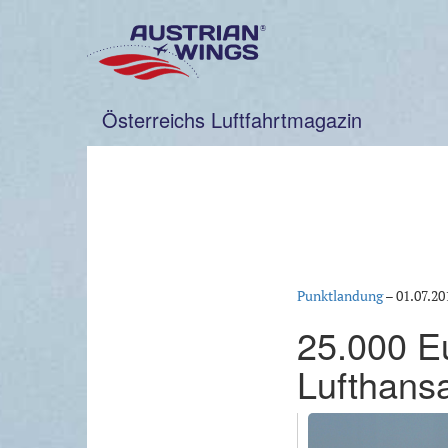
Zum
Inhalt
springen
Österreichs Luftfahrtmagazin
Punktlandung
–
01.07.20
25.000 E
Lufthansa