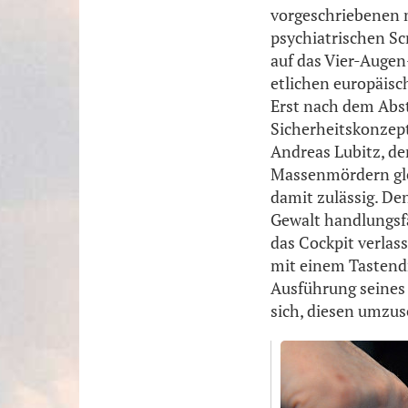
vorgeschriebenen 
psychiatrischen Sc
auf das Vier-Augen
etlichen europäisc
Erst nach dem Abst
Sicherheitskonzept
Andreas Lubitz, de
Massenmördern glei
damit zulässig. De
Gewalt handlungsfä
das Cockpit verlas
mit einem Tastendru
Ausführung seines
sich, diesen umzus