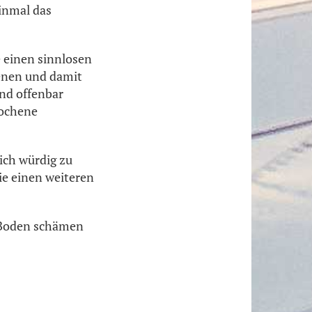
einmal das
 einen sinnlosen
enen und damit
und offenbar
rochene
sich würdig zu
ie einen weiteren
 Boden schämen