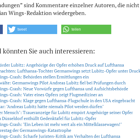
dungen” sind Kommentare einzelner Autoren, die nicht
ian Wings-Redaktion wiedergeben.
tweet
teilen
l könnten Sie auch interessieren:
rder Lubitz: Angehörige der Opfer erhöhen Druck auf Lufthansa
nachten: Lufthansa-Tochter Germanwings setzt Lubitz-Opfer unter Druc
ngs-Crash: Behörden stellen Ermittlungen ein
älte: Germanwings Pilot Andreas Lubitz fiel bei Prüfungen durch
ngs-Crash: Neue Vorwürfe gegen Lufthansa und Aufsichtsbehörde
gs-Crash: Vater eines Opfers zeigt Flugmediziner an
ngs-Crash: Klage gegen Lufthansa-Flugschule in den USA eingebracht
: "Andreas Lubitz hätte niemals Pilot werden dürfen"
er Mensch": Traueranzeige für Lubitz empört Angehörige seiner Opfer
 Düsseldorf enthüllt Gedenktafel für Lubitz-Opfer
gs-Crash: "Ein Leben ist mehr wert als ein Mittelklassewagen!"
hrestag der Germanwings-Katastrophe
gs-Crash: Scharfe Juristen-Kritik am Verhalten der Lufthansa