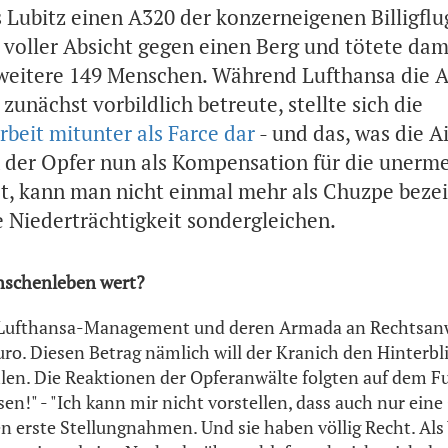
s Lubitz einen A320 der konzerneigenen Billigflu
voller Absicht gegen einen Berg und tötete dami
 weitere 149 Menschen. Während Lufthansa die 
unächst vorbildlich betreute, stellte sich die
rbeit mitunter als Farce dar
- und das, was die A
 der Opfer nun als Kompensation für die unerme
et, kann man nicht einmal mehr als Chuzpe bezei
e Niederträchtigkeit sondergleichen.
enschenleben wert?
Lufthansa-Management und deren Armada an Rechtsanwä
ro. Diesen Betrag nämlich will der Kranich den Hinterb
en. Die Reaktionen der Opferanwälte folgten auf dem Fuß
n!" - "Ich kann mir nicht vorstellen, dass auch nur eine
n erste Stellungnahmen. Und sie haben völlig Recht. Als 