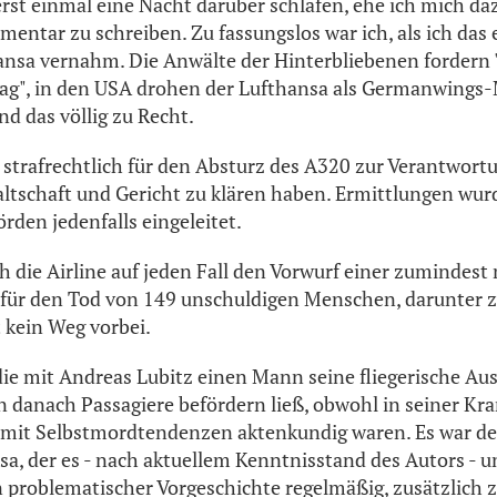
erst einmal eine Nacht darüber schlafen, ehe ich mich da
entar zu schreiben. Zu fassungslos war ich, als ich das
ansa vernahm. Die Anwälte der Hinterbliebenen fordern
rag", in den USA drohen der Lufthansa als Germanwings-
nd das völlig zu Recht.
strafrechtlich für den Absturz des A320 zur Verantwort
tschaft und Gericht zu klären haben. Ermittlungen wur
rden jedenfalls eingeleitet.
h die Airline auf jeden Fall den Vorwurf einer zumindest
für den Tod von 149 unschuldigen Menschen, darunter zw
t kein Weg vorbei.
die mit Andreas Lubitz einen Mann seine fliegerische Au
 danach Passagiere befördern ließ, obwohl in seiner Kr
 mit Selbstmordtendenzen aktenkundig waren. Es war de
sa, der es - nach aktuellem Kenntnisstand des Autors - u
n problematischer Vorgeschichte regelmäßig, zusätzlich 