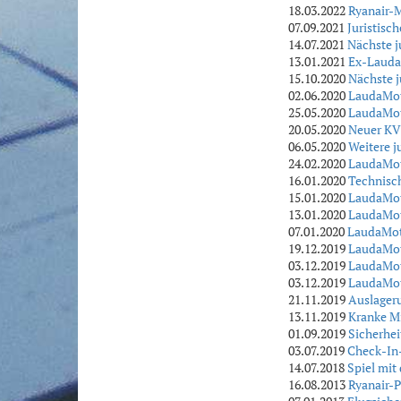
18.03.2022
Ryanair-M
07.09.2021
Juristisc
14.07.2021
Nächste j
13.01.2021
Ex-Lauda
15.10.2020
Nächste j
02.06.2020
LaudaMoti
25.05.2020
LaudaMot
20.05.2020
Neuer KV:
06.05.2020
Weitere j
24.02.2020
LaudaMot
16.01.2020
Technisc
15.01.2020
LaudaMoti
13.01.2020
LaudaMot
07.01.2020
LaudaMoti
19.12.2019
LaudaMot
03.12.2019
LaudaMot
03.12.2019
LaudaMot
21.11.2019
Auslageru
13.11.2019
Kranke Mi
01.09.2019
Sicherhei
03.07.2019
Check-In-
14.07.2018
Spiel mit
16.08.2013
Ryanair-P