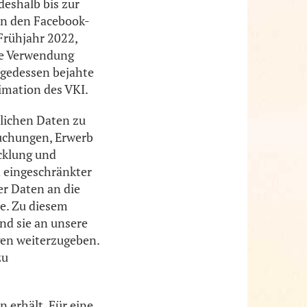
deshalb bis zur
en den Facebook-
Frühjahr 2022,
ie Verwendung
lgedessen bejahte
imation des VKI.
nlichen Daten zu
buchungen, Erwerb
cklung und
 eingeschränkter
er Daten an die
e. Zu diesem
nd sie an unsere
gen weiterzugeben.
zu
n erhält. Für eine