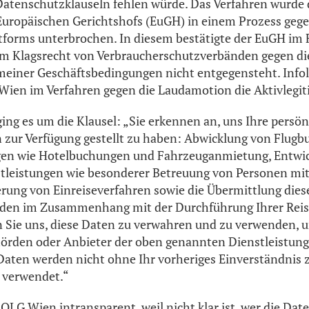
Datenschutzklauseln fehlen würde. Das Verfahren wurde 
Europäischen Gerichtshofs (EuGH) in einem Prozess geg
tforms unterbrochen. In diesem bestätigte der EuGH im 
m Klagsrecht von Verbraucherschutzverbänden gegen d
meiner Geschäftsbedingungen nicht entgegensteht. Info
ien im Verfahren gegen die Laudamotion die Aktivlegit
ging es um die Klausel: „Sie erkennen an, uns Ihre persö
 zur Verfügung gestellt zu haben: Abwicklung von Flug
gen wie Hotelbuchungen und Fahrzeuganmietung, Entwi
tleistungen wie besonderer Betreuung von Personen mit
terung von Einreiseverfahren sowie die Übermittlung dies
den im Zusammenhang mit der Durchführung Ihrer Reis
Sie uns, diese Daten zu verwahren und zu verwenden, u
hörden oder Anbieter der oben genannten Dienstleistun
Daten werden nicht ohne Ihr vorheriges Einverständnis 
 verwendet.“
t OLG Wien intransparent, weil nicht klar ist, wer die Date