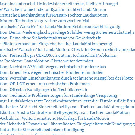
aschine unterschritt Mindestsicherheitshöhe, Treibstoffmangel
he "Watschen" ohne Ende für Ryanair-Tochter LaudaMotion
uristische Bauchlandung für Ryanair-Tochter LaudaMotion
Motion-Techniker klagt Airline zum zweiten Mal
uristische "Watsch'n" für LaudaMotion: Betriebsratswahl ist gültig
on-Demo: Viele englischsprachige Schilder, wenig Sicherheitsabstand, 
ion: Demo ohne Sicherheitsabstand vor Gewerkschaft
 Pilotenverband um Flugsicherheit bei LaudaMotion besorgt
uristische "Watsch'n" für LaudaMotion: Check-In-Gebühr definitiv unzulä
ion: Pannenflieger OE-LOX erneut mit technischen Problemen
he Probleme: LaudaMotion-Flotte weiter dezimiert
on: Nächster A320 fällt wegen technischer Probleme aus
ion: Erneut Jets wegen technischer Probleme am Boden
on: Weiterhin Einschränkungen durch technische Mängel bei der Flotte
ion: OE-LOX erneut mit technischen Problemen
ion: Offenbar Kündigungen im Technikbereich
ion: Technische Probleme sorgen für stundenlange Verspätung
ng: LaudaMotion setzt Technikmitarbeitern jetzt die "Pistole auf die Brus
tarbeiter: ACA sieht Sicherheit bei Ryanair-Tochter LaudaMotion gefähr
tskultur: Austro Control ermittelt gegen Ryanair-Tochter LaudaMotion
Gebühren: Weitere juristische Niederlage für LaudaMotion
 der Sicherheit? Ryanair soll übermüdeten Flugbegleitern mit Kündigung 
ilot äußerte Sicherheitsbedenken: Kündigung