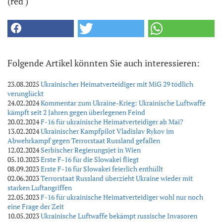
(red )
Folgende Artikel könnten Sie auch interessieren:
23.08.2025
Ukrainischer Heimatverteidiger mit MiG 29 tödlich
verunglückt
24.02.2024
Kommentar zum Ukraine-Krieg: Ukrainische Luftwaffe
kämpft seit 2 Jahren gegen überlegenen Feind
20.02.2024
F-16 für ukrainische Heimatverteidiger ab Mai?
13.02.2024
Ukrainischer Kampfpilot Vladislav Rykov im
Abwehrkampf gegen Terrorstaat Russland gefallen
12.02.2024
Serbischer Regierungsjet in Wien
05.10.2023
Erste F-16 für die Slowakei fliegt
08.09.2023
Erste F-16 für Slowakei feierlich enthüllt
02.06.2023
Terrorstaat Russland überzieht Ukraine wieder mit
starken Luftangriffen
22.05.2023
F-16 für ukrainische Heimatverteidiger wohl nur noch
eine Frage der Zeit
10.05.2023
Ukrainische Luftwaffe bekämpt russische Invasoren