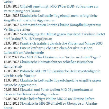
weiter
13.04.2023
Offiziell genehmigt: MiG 29 der DDR-Volksarmee zur
Verteidigung der Ukraine
03.04.2023
Ukrainische Luftwaffe flog einmal mehr erfolgreiche
Angriffe auf russische Aggressoren
28.03.2023
Nordmazedonien könnte Ukraine Kampfhelikopter zur
Verfügung stellen
28.03.2023
Verteidigung der Heimat gegen Russland: Finnland bietet
der Ukraine F/A-18 Kampfjets an
22.03.2023
Frankreich trainiert ukrainische Piloten auf Mirage 2000
20.03.2023
Erneut kräftiges Lebenszeichen der ukrainischen
Luftwaffe am Wochenende
17.03.2023
Vier MiG 29 für Ukraine schon "in den nächsten Tagen"
16.03.2023
Ukrainische Heimatschützer schießen russischen
Kampfjet ab
15.03.2023
Polnische MiG 29 für ukrainische Heimatverteidiger in
vier bis sechs Wochen
13.03.2023
Ukrainische Luftwaffe flog erfolgreiche Angriffe gegen
russische Aggressoren
09.03.2023
Slowakei und Polen wollen MiG 29 gemeinsam an
ukrainische Heimatverteidiger liefern
09.03.2023
Polen bekräftigt: Wollen MiG 29 an Ukraine liefern
12.12.2022
Slowakische MiG 29 offiziell zu Übergabe an Ukraine
bereit