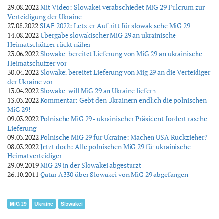
29.08.2022
Mit Video: Slowakei verabschiedet MiG 29 Fulcrum zur
Verteidigung der Ukraine
27.08.2022
SIAF 2022: Letzter Auftritt für slowakische MiG 29
14.08.2022
Übergabe slowakischer MiG 29 an ukrainische
Heimatschützer rückt näher
23.06.2022
Slowakei bereitet Lieferung von MiG 29 an ukrainische
Heimatschützer vor
30.04.2022
Slowakei bereitet Lieferung von Mig 29 an die Verteidiger
der Ukraine vor
13.04.2022
Slowakei will MiG 29 an Ukraine liefern
13.03.2022
Kommentar: Gebt den Ukrainern endlich die polnischen
MiG 29!
09.03.2022
Polnische MiG 29 - ukrainischer Präsident fordert rasche
Lieferung
09.03.2022
Polnische MiG 29 für Ukraine: Machen USA Rückzieher?
08.03.2022
Jetzt doch: Alle polnischen MiG 29 für ukrainische
Heimatverteidiger
29.09.2019
MiG 29 in der Slowakei abgestürzt
26.10.2011
Qatar A330 über Slowakei von MiG 29 abgefangen
MiG 29
Ukraine
Slowakei