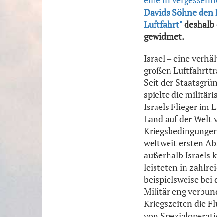
Davids Söhne den 
Luftfahrt"
deshalb 
gewidmet.
Israel ‒ eine verh
großen Luftfahrttr
Seit der Staatsgrü
spielte die militär
Israels Flieger im
Land auf der Welt 
Kriegsbedingungen.
weltweit ersten Ab
außerhalb Israels k
leisteten in zahlr
beispielsweise bei 
Militär eng verbun
Kriegszeiten die F
von Spezialoperatio