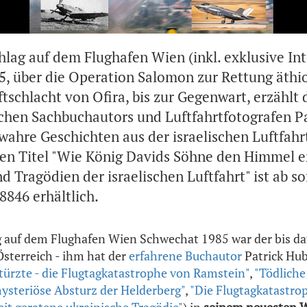
lag auf dem Flughafen Wien (inkl. exklusive In
5, über die Operation Salomon zur Rettung äthi
ftschlacht von Ofira, bis zur Gegenwart, erzählt
schen Sachbuchautors und Luftfahrtfotografen P
ahre Geschichten aus der israelischen Luftfahr
en Titel "Wie König Davids Söhne den Himmel e
 Tragödien der israelischen Luftfahrt" ist ab so
846 erhältlich.
g auf dem Flughafen Wien Schwechat 1985 war der bis da
Österreich - ihm hat der
erfahrene Buchautor
Patrick Hube
ürzte - die Flugtagkatastrophe von Ramstein"
,
"Tödlich
ysteriöse Absturz der Helderberg"
,
"Die Flugtagkatastro
eit geratene ukrainische Tragödie"
) in
seinem neuesten 