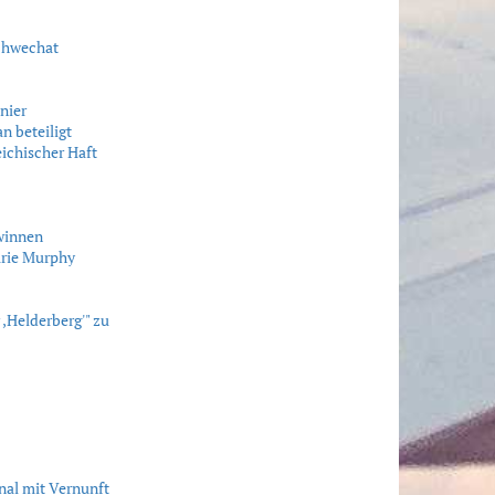
Schwechat
nier
n beteiligt
eichischer Haft
winnen
Marie Murphy
,Helderberg'" zu
nal mit Vernunft