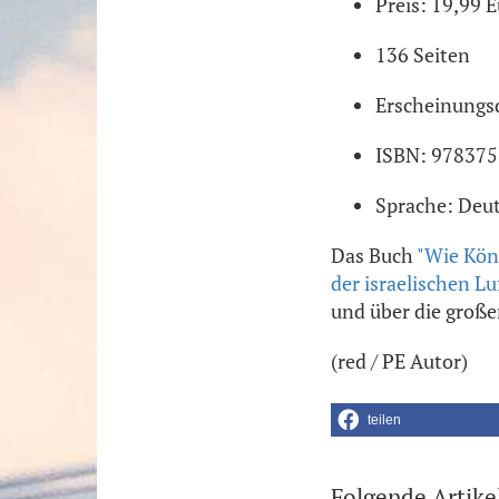
Preis: 19,99 
136 Seiten
Erscheinungs
ISBN: 97837
Sprache: Deu
Das Buch
"Wie Kön
der israelischen Lu
und über die großen 
(red / PE Autor)
teilen
Folgende Artike