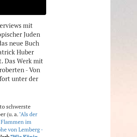
terviews mit
opischer Juden
 das neue Buch
atrick Huber
t. Das Werk mit
roberten - Von
fort unter der
to schwerste
r (u. a.
"Als der
e Flammen im
phe von Lemberg -
Werk
"Wie König