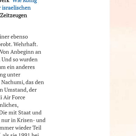
israelischen
 Zeitzeugen
einer ebenso
robt. Wehrhaft.
. Von Anbeginn an
e. Und so wurden
aum ein anderes
ung unter
r Nachumi, das den
Ein Umstand, der
i Air Force
nliches,
 Die mit Staat und
 nur in Krisen- und
immer wieder Teil
 als sie 1991 bei