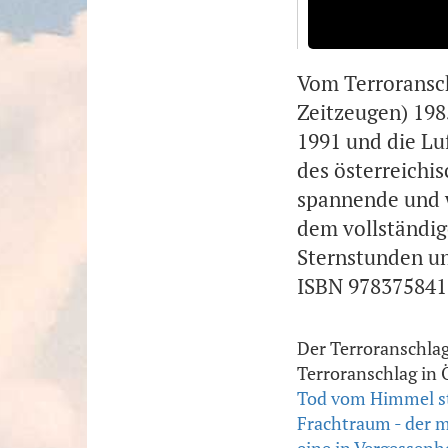
Vom Terroransch
Zeitzeugen) 198
1991 und die Lu
des österreichi
spannende und w
dem vollständig
Sternstunden und
ISBN 9783758418
Der Terroranschla
Terroranschlag in 
Tod vom Himmel st
Frachtraum - der m
eine in Vergessenh