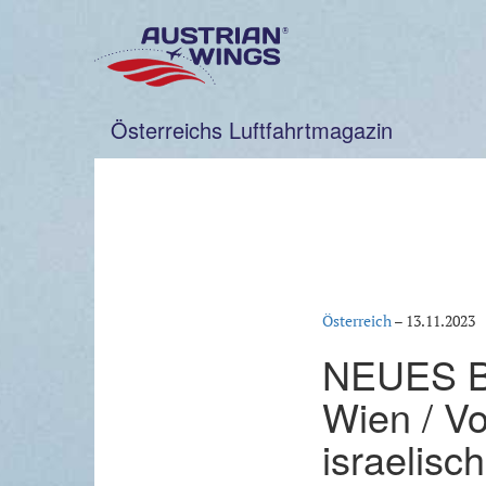
Zum
Inhalt
springen
Österreichs Luftfahrtmagazin
Österreich
–
13.11.2023
NEUES BU
Wien / V
israelisc