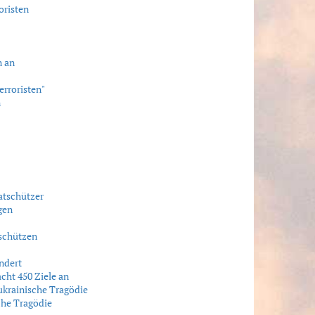
oristen
n an
erroristen"
n
atschützer
gen
 schützen
undert
acht 450 Ziele an
ukrainische Tragödie
che Tragödie