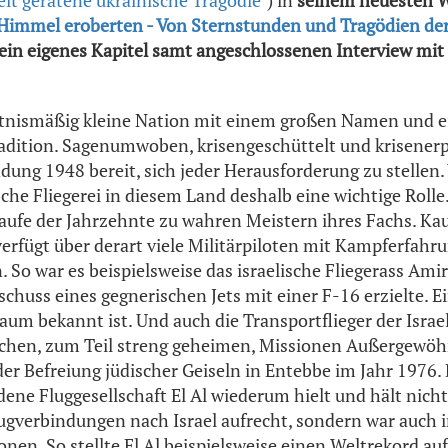
Himmel eroberten - Von Sternstunden und Tragödien der 
ein eigenes Kapitel samt angeschlossenen Interview mit
ältnismäßig kleine Nation mit einem großen Namen und 
adition. Sagenumwoben, krisengeschüttelt und krisenerp
ndung 1948 bereit, sich jeder Herausforderung zu stellen
ische Fliegerei in diesem Land deshalb eine wichtige Roll
 Laufe der Jahrzehnte zu wahren Meistern ihres Fachs. K
verfügt über derart viele Militärpiloten mit Kampferfahr
 So war es beispielsweise das israelische Fliegerass Ami
schuss eines gegnerischen Jets mit einer F-16 erzielte. 
aum bekannt ist. Und auch die Transportflieger der Israel
eichen, zum Teil streng geheimen, Missionen Außergewöh
der Befreiung jüdischer Geiseln in Entebbe im Jahr 1976.
dene Fluggesellschaft El Al wiederum hielt und hält nicht
lugverbindungen nach Israel aufrecht, sondern war auch 
nen. So stellte El Al beispielsweise einen Weltrekord auf,