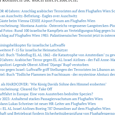
 40 Jahren: Anschlag arabischer Terroristen auf dem Flughafen Wien 
an Auschwitz-Befreiung - Eagles over Auschwitz
 Gäste beim Vienna CESEE Airport Forum am Flughafen Wien
scheinung: Montana Austria - Österreichs vergessener Langstrecken-Pio
nd Fotos: Rund 100 israelische Kampfjets an Verteidigungsschlag gegen Ira
chlag auf Flughafen Wien 1985: Palästinensischer Terrorist jetzt in österr
iningshelikopter für israelische Luftwaffe
 weitere F-15 für israelische Heimatschützer
el: Buch "Todesflug EL AL 1862 - die Katastrophe von Amsterdam" zu ge
40 Jahren: Arabischer Terror gegen EL AL Israel Airlines - der Fall Anne-
polizei-Legende Oberst Alfred "Django" Rupf verstorben
rror gegen Israel: Luftwaffe griff Stellungen der Terroristen im Libanon an
el: Buch "Tödliche Flammen im Frachtraum - der mysteriöse Absturz der 
 als HARDCOVER: "Wie König Davids Söhne den Himmel eroberten"
scheinung: Cleared for Take Off
uftfahrt in Europa: Eine vom Aussterben bedrohte Spezies?
 2023: Anhaltend starkes Passagierwachstum am Flughafen Wien
ann Lukas Schreiner ist neuer HR-Leiter am Flughafen Wien
: EL AL Israel Airlines Boeing 787 Dreamliner auf dem Flughafen Wien
aft und Betriebsrat fordern Sicherheitsüberprüfung von Flughafenperso