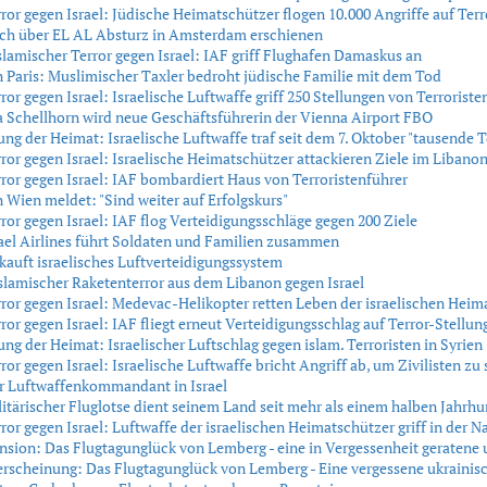
rror gegen Israel: Jüdische Heimatschützer flogen 10.000 Angriffe auf Terr
ch über EL AL Absturz in Amsterdam erschienen
slamischer Terror gegen Israel: IAF griff Flughafen Damaskus an
 Paris: Muslimischer Taxler bedroht jüdische Familie mit dem Tod
rror gegen Israel: Israelische Luftwaffe griff 250 Stellungen von Terroriste
 Schellhorn wird neue Geschäftsführerin der Vienna Airport FBO
ung der Heimat: Israelische Luftwaffe traf seit dem 7. Oktober "tausende T
rror gegen Israel: Israelische Heimatschützer attackieren Ziele im Libano
rror gegen Israel: IAF bombardiert Haus von Terroristenführer
 Wien meldet: "Sind weiter auf Erfolgskurs"
rror gegen Israel: IAF flog Verteidigungsschläge gegen 200 Ziele
ael Airlines führt Soldaten und Familien zusammen
kauft israelisches Luftverteidigungssystem
slamischer Raketenterror aus dem Libanon gegen Israel
rror gegen Israel: Medevac-Helikopter retten Leben der israelischen Heim
rror gegen Israel: IAF fliegt erneut Verteidigungsschlag auf Terror-Stellun
ung der Heimat: Israelischer Luftschlag gegen islam. Terroristen in Syrien
rror gegen Israel: Israelische Luftwaffe bricht Angriff ab, um Zivilisten zu
r Luftwaffenkommandant in Israel
ilitärischer Fluglotse dient seinem Land seit mehr als einem halben Jahrh
rror gegen Israel: Luftwaffe der israelischen Heimatschützer griff in der N
sion: Das Flugtagunglück von Lemberg - eine in Vergessenheit geratene 
scheinung: Das Flugtagunglück von Lemberg - Eine vergessene ukrainis