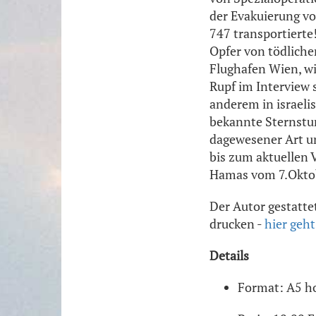
der Evakuierung vo
747 transportierte
Opfer von tödlich
Flughafen Wien, wi
Rupf im Interview s
anderem in israeli
bekannte Sternstun
dagewesener Art un
bis zum aktuellen V
Hamas vom 7.Okto
Der Autor gestatte
drucken -
hier geht
Details
Format: A5 ho