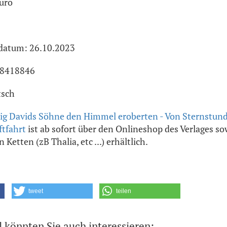
Euro
datum: 26.10.2023
58418846
tsch
ig Davids Söhne den Himmel eroberten - Von Sternstun
ftfahrt
ist ab sofort über den Onlineshop des Verlages s
Ketten (zB Thalia, etc ...) erhältlich.
tweet
teilen
l könnten Sie auch interessieren: