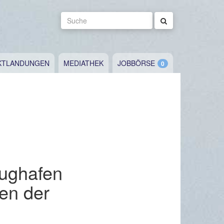
Suche
KTLANDUNGEN
MEDIATHEK
JOBBÖRSE
ughafen
en der