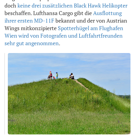
doch
keine drei zusätzlichen Black Hawk Helikopter
beschaffen. Lufthansa Cargo gibt die
Ausflottung
ihrer ersten MD-11F
bekannt und der von Austrian
Wings mitkonzipierte
Spotterhügel am Flughafen
Wien wird von Fotografen und Luftfahrtfreunden
sehr gut angenommen
.