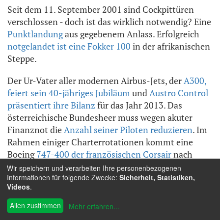
Seit dem 11. September 2001 sind Cockpittüren
verschlossen - doch ist das wirklich notwendig? Eine
Punktlandung
aus gegebenem Anlass. Erfolgreich
notgelandet ist eine Fokker 100
in der afrikanischen
Steppe.
Der Ur-Vater aller modernen Airbus-Jets, der
A300,
feiert sein 40-jähriges Jubiläum
und
Austro Control
präsentiert ihre Bilanz
für das Jahr 2013. Das
österreichische Bundesheer muss wegen akuter
Finanznot die
Anzahl seiner Piloten reduzieren
. Im
Rahmen einiger Charterrotationen kommt eine
Boeing
747-400 der französischen Corsair
nach
Wien und
Austrian Wings berichtet von der ILA
in
Wir speichern und verarbeiten Ihre personenbezogenen
Informationen für folgende Zwecke:
Sicherheit, Statistiken,
Berlin.
Videos
.
Am 26. März besucht der A380 von Emirates
Allen zustimmen
Mehr erfahren
...
erstmals im Rahmen eines regulären Linienkurses