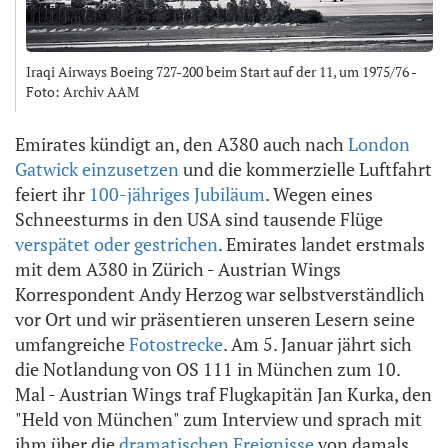
Iraqi Airways Boeing 727-200 beim Start auf der 11, um 1975/76 -
Foto: Archiv AAM
Emirates kündigt an, den A380 auch nach
London
Gatwick einzusetzen
und die kommerzielle Luftfahrt
feiert ihr
100-jähriges Jubiläum
. Wegen eines
Schneesturms in den USA sind tausende Flüge
verspätet oder gestrichen
. Emirates landet erstmals
mit dem A380 in Zürich - Austrian Wings
Korrespondent Andy Herzog war selbstverständlich
vor Ort und wir präsentieren unseren Lesern seine
umfangreiche
Fotostrecke
. Am 5. Januar jährt sich
die Notlandung von OS 111 in München zum 10.
Mal - Austrian Wings traf Flugkapitän Jan Kurka, den
"Held von München" zum Interview und sprach mit
ihm über die
dramatischen Ereignisse
von damals.