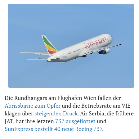
Die Rundhangars am Flughafen Wien fallen der
Abrissbirne zum Opfer
und die Betriebsräte am VIE
klagen über
steigenden Druck
. Air Serbia, die frühere
JAT, hat ihre letzten
737 ausgeflottet
und
SunExpress bestellt 40 neue Boeing 737
.