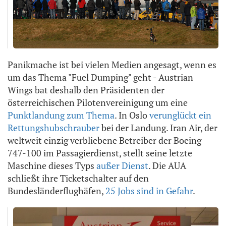
Panikmache ist bei vielen Medien angesagt, wenn es
um das Thema "Fuel Dumping" geht - Austrian
Wings bat deshalb den Präsidenten der
österreichischen Pilotenvereinigung um eine
Punktlandung zum Thema
. In Oslo
verunglückt ein
Rettungshubschrauber
bei der Landung. Iran Air, der
weltweit einzig verbliebene Betreiber der Boeing
747-100 im Passagierdienst, stellt seine letzte
Maschine dieses Typs
außer Dienst
. Die AUA
schließt ihre Ticketschalter auf den
Bundesländerflughäfen,
25 Jobs sind in Gefahr
.