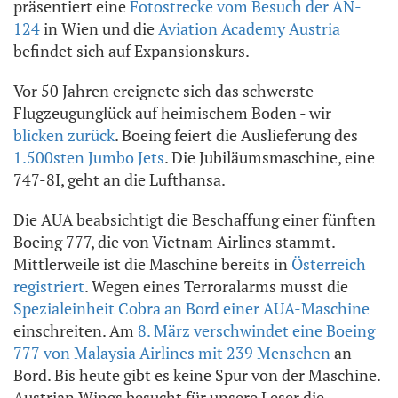
präsentiert eine
Fotostrecke vom Besuch der AN-
124
in Wien und die
Aviation Academy Austria
befindet sich auf Expansionskurs.
Vor 50 Jahren ereignete sich das schwerste
Flugzeugunglück auf heimischem Boden - wir
blicken zurück
. Boeing feiert die Auslieferung des
1.500sten Jumbo Jets
. Die Jubiläumsmaschine, eine
747-8I, geht an die Lufthansa.
Die AUA beabsichtigt die Beschaffung einer fünften
Boeing 777, die von Vietnam Airlines stammt.
Mittlerweile ist die Maschine bereits in
Österreich
registriert
. Wegen eines Terroralarms musst die
Spezialeinheit Cobra an Bord einer AUA-Maschine
einschreiten. Am
8. März verschwindet eine Boeing
777 von Malaysia Airlines mit 239 Menschen
an
Bord. Bis heute gibt es keine Spur von der Maschine.
Austrian Wings besucht für unsere Leser die